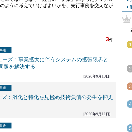
のように考えていけばよいかを、先行事例を交えなが
3
件
1
共通
0フェーズ：事業拡大に伴うシステムの拡張限界と
問題を解決する
2
[2020年9月18日]
3
共通
ェーズ：汎化と特化を見極め技術負債の発生を抑え
4
[2020年9月11日]
共通
5