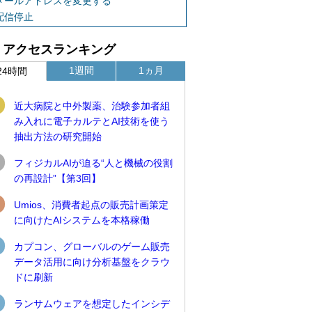
メールアドレスを変更する
配信停止
アクセスランキング
1週間
1ヵ月
24時間
近大病院と中外製薬、治験参加者組
み入れに電子カルテとAI技術を使う
抽出方法の研究開始
フィジカルAIが迫る“人と機械の役割
の再設計”【第3回】
Umios、消費者起点の販売計画策定
に向けたAIシステムを本格稼働
カプコン、グローバルのゲーム販売
データ活用に向け分析基盤をクラウ
ドに刷新
ランサムウェアを想定したインシデ