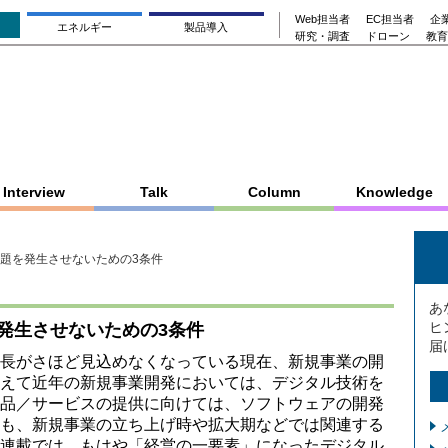
Web担当者
EC担当者
企業
エネルギー
製品導入
研究・調査
ドローン
教育
Interview
Talk
Column
Knowledge
題を発生させないための3条件
あ
ヒ
発生させないための3条件
届
長がさほど見込めなくなっている現在、新規事業の開
えて近年の新規事業開発においては、デジタル技術を
品／サービスの提供に向けては、ソフトウェアの開発
も、新規事業の立ち上げ時や拡大期などでは関連する
連載では、もはや「経営の一要素」になったデジタル