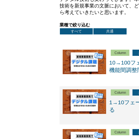
技術を新規事業の文脈において、ど
ら考えていきたいと思います。
業種で絞り込む
すべて
共通
Column
10→10
機能間調整
Column
1→10フ
る
Column