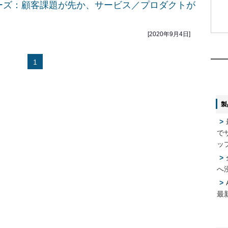
フェーズ：顧客課題が先か、サービス／プロダクトが
[2020年9月4日]
1
1
1
2
2
製
3
3
で
4
4
ッ
へ
5
5
最