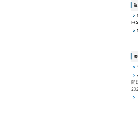
注
EC
調
問