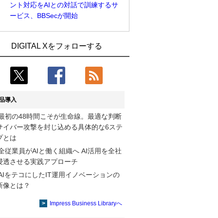
ント対応をAIとの対話で訓練するサ
ービス、BBSecが開始
Umios、消費者起点の販売計画策定に向
古河電工、全社データの横断利用に向け
DIGITAL Xをフォローする
けたAIシステムを本格稼働
仮想化技術を使う統合基盤を本格稼働
近大病院と中外製薬、治験参加者組み入
鹿島建設、鋼管柱へのコンクリート充填
れに電子カルテとAI技術を使う抽出方法
時の異常を検出するAIを遠隔監視システ
の研究開始
ムに実装
品導入
コスモ石油、製油所の設備点検への四足
そもそも今の仕事はAIエージェントを求
最初の48時間こそが生命線。最適な判断
歩行ロボット利用を検証
めているのか【第25回】
サイバー攻撃を封じ込める具体的な6ステ
【COMPUTEX 2026：Arm編】チップ自
製造業の現場の暗黙知を組織横断で活用
プとは
社製造で鍵を握る台湾サプライチェー
するためのナレッジ管理基盤、LIGHTzが
全従業員がAIと働く組織へ AI活用を全社
ン、英Armが連携を強調
提供
浸透させる実践アプローチ
AIをテコにしたIT運用イノベーションの
製造業の現場の暗黙知を組織横断で活用
Umios、消費者起点の販売計画策定に向
新像とは？
するためのナレッジ管理基盤、LIGHTzが
けたAIシステムを本格稼働
提供
Impress Business Libraryへ