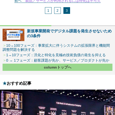
前へ
製品／サービスが利用されるには特化は不可欠
1
2
3
新規事業開発でデジタル課題を発生させないため
の3条件
10→100フェーズ：事業拡大に伴うシステムの拡張限界と機能間
調整問題を解決する
1→10フェーズ：汎化と特化を見極め技術負債の発生を抑える
0 → 1フェーズ：顧客課題が先か、サービス／プロダクトが先か
columnトップへ
おすすめ記事