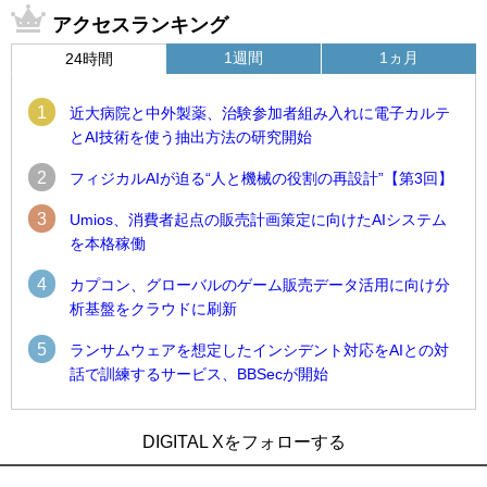
アクセスランキング
1週間
1ヵ月
24時間
1
近大病院と中外製薬、治験参加者組み入れに電子カルテ
とAI技術を使う抽出方法の研究開始
2
フィジカルAIが迫る“人と機械の役割の再設計”【第3回】
3
Umios、消費者起点の販売計画策定に向けたAIシステム
を本格稼働
4
カプコン、グローバルのゲーム販売データ活用に向け分
析基盤をクラウドに刷新
5
ランサムウェアを想定したインシデント対応をAIとの対
話で訓練するサービス、BBSecが開始
1
1
Umios、消費者起点の販売計画策定に向けたAIシステムを本格
古河電工、全社データの横断利用に向け仮想化技術を使う統
DIGITAL Xをフォローする
稼働
合基盤を本格稼働
2
2