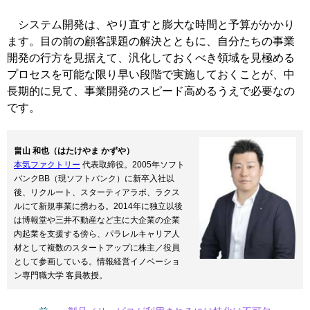
システム開発は、やり直すと膨大な時間と予算がかかり
ます。目の前の顧客課題の解決とともに、自分たちの事業
開発の行方を見据えて、汎化しておくべき領域を見極める
プロセスを可能な限り早い段階で実施しておくことが、中
長期的に見て、事業開発のスピード高めるうえで必要なの
です。
畠山 和也（はたけやま かずや）
本気ファクトリー
代表取締役。2005年ソフト
バンクBB（現ソフトバンク）に新卒入社以
後、リクルート、スターティアラボ、ラクス
ルにて新規事業に携わる。2014年に独立以後
は博報堂や三井不動産など主に大企業の企業
内起業を支援する傍ら、パラレルキャリア人
材として複数のスタートアップに株主／役員
として参画している。情報経営イノベーショ
ン専門職大学 客員教授。