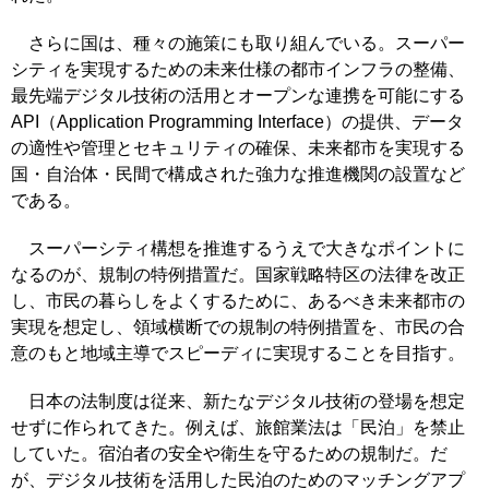
さらに国は、種々の施策にも取り組んでいる。スーパー
シティを実現するための未来仕様の都市インフラの整備、
最先端デジタル技術の活用とオープンな連携を可能にする
API（Application Programming Interface）の提供、データ
の適性や管理とセキュリティの確保、未来都市を実現する
国・自治体・民間で構成された強力な推進機関の設置など
である。
スーパーシティ構想を推進するうえで大きなポイントに
なるのが、規制の特例措置だ。国家戦略特区の法律を改正
し、市民の暮らしをよくするために、あるべき未来都市の
実現を想定し、領域横断での規制の特例措置を、市民の合
意のもと地域主導でスピーディに実現することを目指す。
日本の法制度は従来、新たなデジタル技術の登場を想定
せずに作られてきた。例えば、旅館業法は「民泊」を禁止
していた。宿泊者の安全や衛生を守るための規制だ。だ
が、デジタル技術を活用した民泊のためのマッチングアプ