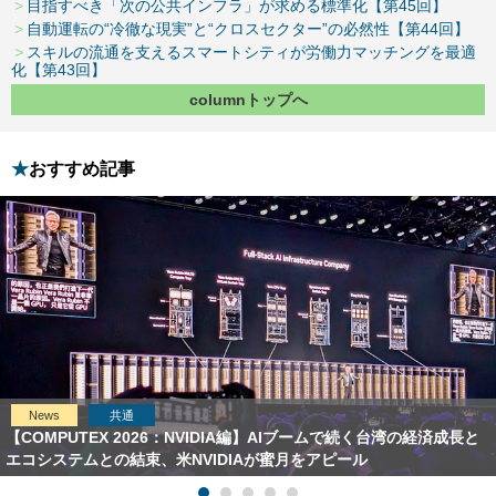
目指すべき「次の公共インフラ」が求める標準化【第45回】
自動運転の“冷徹な現実”と“クロスセクター”の必然性【第44回】
スキルの流通を支えるスマートシティが労働力マッチングを最適
化【第43回】
columnトップへ
おすすめ記事
News
共通
【COMPUTEX 2026：NVIDIA編】AIブームで続く台湾の経済成長と
エコシステムとの結束、米NVIDIAが蜜月をアピール