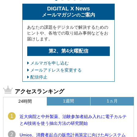
DIGITAL X News
メールマガジン
ご案内
の
あなたの課題をデジタルで解決するための
ヒントや、各地での取り組み事例などをお
届けします。
第2、第4火曜配信
メルマガを申し込む
メールアドレスを変更する
配信停止
アクセスランキング
1週間
1ヵ月
24時間
1
近大病院と中外製薬、治験参加者組み入れに電子カルテ
とAI技術を使う抽出方法の研究開始
2
Umios、消費者起点の販売計画策定に向けたAIシステム