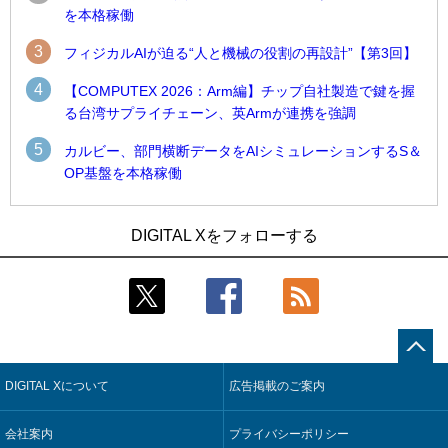
を本格稼働
3
フィジカルAIが迫る“人と機械の役割の再設計”【第3回】
4
【COMPUTEX 2026：Arm編】チップ自社製造で鍵を握
る台湾サプライチェーン、英Armが連携を強調
5
カルビー、部門横断データをAIシミュレーションするS＆
OP基盤を本格稼働
1
1
Umios、消費者起点の販売計画策定に向けたAIシステムを本格
古河電工、全社データの横断利用に向け仮想化技術を使う統
DIGITAL Xをフォローする
稼働
合基盤を本格稼働
2
2
製造業の現場の暗黙知を組織横断で活用するためのナレッジ
鹿島建設、鋼管柱へのコンクリート充填時の異常を検出する
管理基盤、LIGHTzが提供
AIを遠隔監視システムに実装
3
3
コスモ石油、製油所の設備点検への四足歩行ロボット利用を
そもそも今の仕事はAIエージェントを求めているのか【第25
検証
回】
DIGITAL Xについて
広告掲載のご案内
4
4
近大病院と中外製薬、治験参加者組み入れに電子カルテとAI
製造業の現場の暗黙知を組織横断で活用するためのナレッジ
技術を使う抽出方法の研究開始
管理基盤、LIGHTzが提供
会社案内
プライバシーポリシー