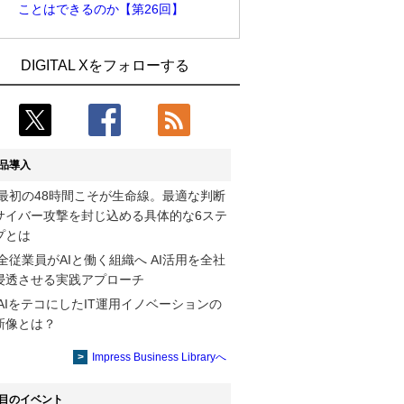
ことはできるのか【第26回】
製造業の現場の暗黙知を組織横断で活用
古河電工、全社データの横断利用に向け
DIGITAL Xをフォローする
するためのナレッジ管理基盤、LIGHTzが
仮想化技術を使う統合基盤を本格稼働
提供
鹿島建設、鋼管柱へのコンクリート充填
コスモ石油、製油所の設備点検への四足
時の異常を検出するAIを遠隔監視システ
歩行ロボット利用を検証
ムに実装
品導入
Umios、消費者起点の販売計画策定に向
そもそも今の仕事はAIエージェントを求
最初の48時間こそが生命線。最適な判断
けたAIシステムを本格稼働
めているのか【第25回】
サイバー攻撃を封じ込める具体的な6ステ
CRAの要求を満たすSBOMは「ソフトウ
製造業の現場の暗黙知を組織横断で活用
プとは
ェアBOM」ではなく「セキュアBOM」
するためのナレッジ管理基盤、LIGHTzが
全従業員がAIと働く組織へ AI活用を全社
【第3回】
提供
浸透させる実践アプローチ
AIをテコにしたIT運用イノベーションの
そもそもAIを中心に物理世界を見ること
三井ダイレクト損保、コンタクトセンタ
新像とは？
はできるのか【第26回】
ーの入電増加に備え案内用AIエージェン
トを導入
Impress Business Libraryへ
目のイベント