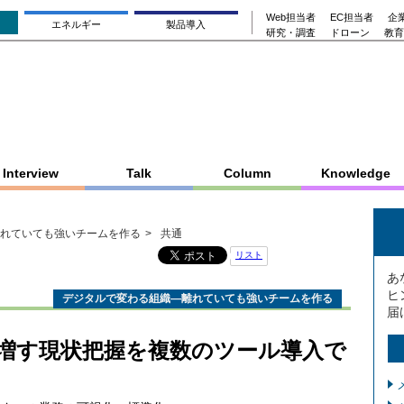
Web担当者
EC担当者
企業
エネルギー
製品導入
研究・調査
ドローン
教育
Interview
Talk
Column
Knowledge
れていても強いチームを作る
共通
リスト
あ
ヒ
デジタルで変わる組織―離れていても強いチームを作る
届
増す現状把握を複数のツール導入で