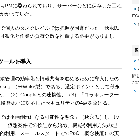
もPMに委ねられており、サーバーなどに保存した工程
かかっていた。
EC
で個人のタスクレベルでは把握が困難だった。秋永氏
可視化と作業の負荷分散を推進する必要がありまし
調
ツールを導入
問
績管理の効率化と情報共有を進めるために導入したの
ike」（米Wrike製）である。選定ポイントとして秋永
、（2）Googleとの連携性、（3）「コラボレーター
2段階認証に対応したセキュリティの4点を挙げる。
では企画倒れになる可能性を懸念」（秋永氏）し、段
。「仮想案件での検証から始め、機能や利用方法の理
的利用、スモールスタートでのPoC（概念検証）の実