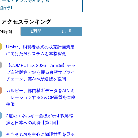
メールアドレスを変更する
配信停止
アクセスランキング
1週間
1ヵ月
24時間
Umios、消費者起点の販売計画策定
に向けたAIシステムを本格稼働
【COMPUTEX 2026：Arm編】チッ
プ自社製造で鍵を握る台湾サプライ
チェーン、英Armが連携を強調
カルビー、部門横断データをAIシミ
ュレーションするS＆OP基盤を本格
稼働
2度のエネルギー危機が示す戦略転
換と日本への期待【第2回】
そもそもAIを中心に物理世界を見る