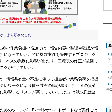
1
1
2
2
題が、より顕在化した
製
ための作業負担の増加では、報告内容の整理や確認が報
3
3
担になっていた。特に複数案件を管理するプロジェク
で
り、本来の業務に影響が出たり、工程表の修正が後回し
4
4
ッ
スクが生じていた。
へ
は、情報共有量の不足に伴って担当者の業務負荷を把握
5
5
テレワークにより情報共有の場が減り、担当者の負荷
最
に影響するリスクが高まっていました」と秋永氏は当
めのツールが、Excelやホワイトボードなど案件ごと
注