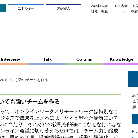
Web担当者
EC担当者
企業
エネルギー
製品導入
研究・調査
ドローン
教育
Interview
Talk
Column
Knowledge
れていても強いチームを作る
あ
ヒ
いても強いチームを作る
届
代にあって、オンラインワーク／リモートワークは特別なこ
ジネスで成果を上げるには、たとえ離れた場所にいて
ョンに当たり、それぞれの役割を的確にこなせなければな
ンライン会議に切り替えるだけでは、チーム力は醸成
は、目的や知識、関連情報の共有、役割の明確化、そ