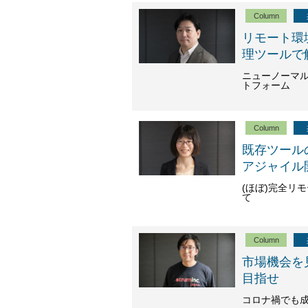
Column
リモート環
理ツールで
ニューノーマ
トフォーム
Column
既存ツール
アジャイル
(ほぼ)完全リ
て
Column
市場機会を
目指せ
コロナ禍でも