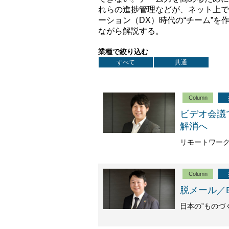
れらの進捗管理などが、ネット上で
ーション（DX）時代の“チーム”
ながら解説する。
業種で絞り込む
すべて
共通
Column
ビデオ会議
解消へ
リモートワー
Column
脱メール／E
日本の”ものづ