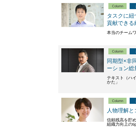
Column
タスクに紐
貢献できる
本当のチーム
Column
同期型×非
ーション総
テキスト（ハ
かた」
Column
人物理解と
信頼残高を貯め
組織力向上のti