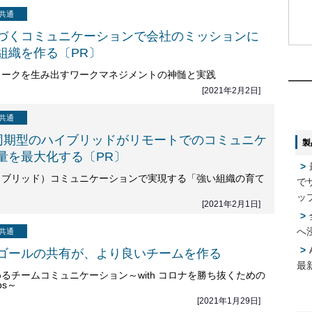
共通
づくコミュニケーションで会社のミッションに
組織を作る〔PR〕
1
1
ワークを生み出すワークマネジメントの神髄と実践
[2021年2月2日]
2
2
共通
同期型のハイブリッドがリモートでのコミュニケ
製
3
3
量を最大化する〔PR〕
イブリッド）コミュニケーションで実現する「強い組織の育て
で
4
4
ッ
[2021年2月1日]
へ
共通
5
5
ゴールの共有が、より良いチームを作る
最
るチームコミュニケーション～with コロナを勝ち抜くための
ps～
[2021年1月29日]