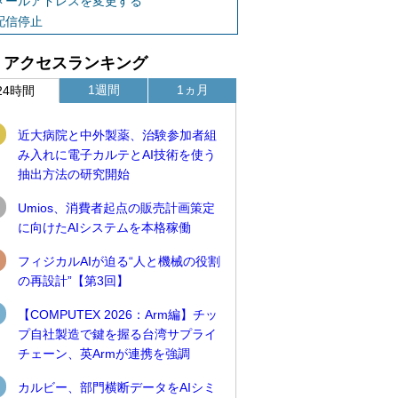
メールアドレスを変更する
配信停止
アクセスランキング
1週間
1ヵ月
24時間
近大病院と中外製薬、治験参加者組
み入れに電子カルテとAI技術を使う
抽出方法の研究開始
Umios、消費者起点の販売計画策定
に向けたAIシステムを本格稼働
フィジカルAIが迫る“人と機械の役割
の再設計”【第3回】
【COMPUTEX 2026：Arm編】チッ
プ自社製造で鍵を握る台湾サプライ
チェーン、英Armが連携を強調
カルビー、部門横断データをAIシミ