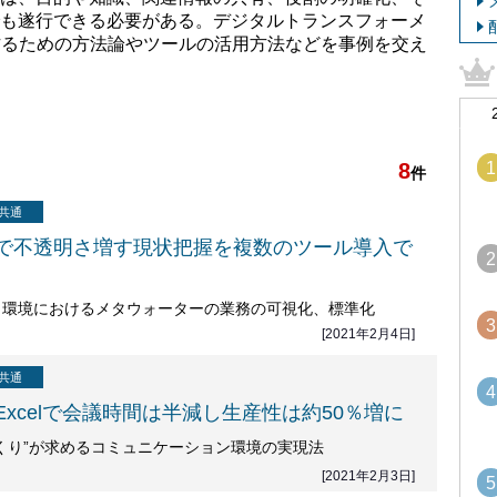
も遂行できる必要がある。デジタルトランスフォーメ
を作るための方法論やツールの活用方法などを事例を交え
1
8
件
共通
で不透明さ増す現状把握を複数のツール導入で
2
ク環境におけるメタウォーターの業務の可視化、標準化
3
[2021年2月4日]
共通
4
xcelで会議時間は半減し生産性は約50％増に
くり”が求めるコミュニケーション環境の実現法
[2021年2月3日]
5