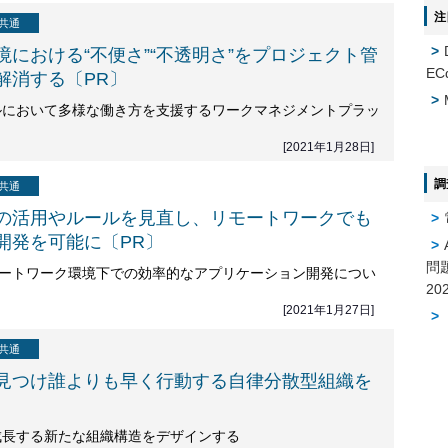
注
共通
境における“不便さ”“不透明さ”をプロジェクト管
EC
解消する〔PR〕
ルにおいて多様な働き方を支援するワークマネジメントプラッ
[2021年1月28日]
調
共通
の活用やルールを見直し、リモートワークでも
開発を可能に〔PR〕
問
モートワーク環境下での効率的なアプリケーション開発につい
[2021年1月27日]
共通
見つけ誰よりも早く行動する自律分散型組織を
成長する新たな組織構造をデザインする