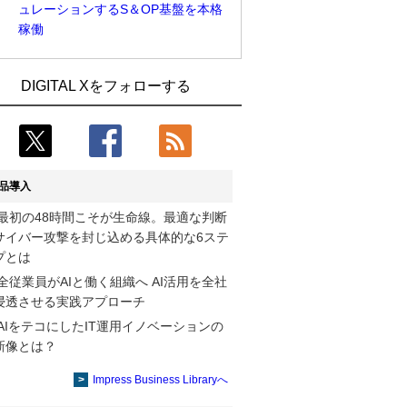
ュレーションするS＆OP基盤を本格
稼働
Umios、消費者起点の販売計画策定に向
古河電工、全社データの横断利用に向け
DIGITAL Xをフォローする
けたAIシステムを本格稼働
仮想化技術を使う統合基盤を本格稼働
製造業の現場の暗黙知を組織横断で活用
鹿島建設、鋼管柱へのコンクリート充填
するためのナレッジ管理基盤、LIGHTzが
時の異常を検出するAIを遠隔監視システ
提供
ムに実装
品導入
コスモ石油、製油所の設備点検への四足
そもそも今の仕事はAIエージェントを求
最初の48時間こそが生命線。最適な判断
歩行ロボット利用を検証
めているのか【第25回】
サイバー攻撃を封じ込める具体的な6ステ
近大病院と中外製薬、治験参加者組み入
製造業の現場の暗黙知を組織横断で活用
プとは
れに電子カルテとAI技術を使う抽出方法
するためのナレッジ管理基盤、LIGHTzが
全従業員がAIと働く組織へ AI活用を全社
の研究開始
提供
浸透させる実践アプローチ
AIをテコにしたIT運用イノベーションの
【COMPUTEX 2026：Arm編】チップ自
Umios、消費者起点の販売計画策定に向
新像とは？
社製造で鍵を握る台湾サプライチェー
けたAIシステムを本格稼働
ン、英Armが連携を強調
Impress Business Libraryへ