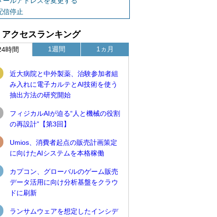
メールアドレスを変更する
配信停止
アクセスランキング
1週間
1ヵ月
24時間
近大病院と中外製薬、治験参加者組
み入れに電子カルテとAI技術を使う
抽出方法の研究開始
フィジカルAIが迫る“人と機械の役割
の再設計”【第3回】
Umios、消費者起点の販売計画策定
に向けたAIシステムを本格稼働
カプコン、グローバルのゲーム販売
データ活用に向け分析基盤をクラウ
ドに刷新
ランサムウェアを想定したインシデ