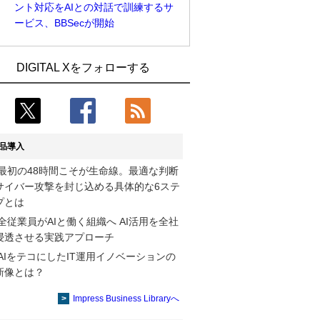
ント対応をAIとの対話で訓練するサ
ービス、BBSecが開始
Umios、消費者起点の販売計画策定に向
古河電工、全社データの横断利用に向け
DIGITAL Xをフォローする
けたAIシステムを本格稼働
仮想化技術を使う統合基盤を本格稼働
近大病院と中外製薬、治験参加者組み入
鹿島建設、鋼管柱へのコンクリート充填
れに電子カルテとAI技術を使う抽出方法
時の異常を検出するAIを遠隔監視システ
の研究開始
ムに実装
品導入
コスモ石油、製油所の設備点検への四足
そもそも今の仕事はAIエージェントを求
最初の48時間こそが生命線。最適な判断
歩行ロボット利用を検証
めているのか【第25回】
サイバー攻撃を封じ込める具体的な6ステ
【COMPUTEX 2026：Arm編】チップ自
製造業の現場の暗黙知を組織横断で活用
プとは
社製造で鍵を握る台湾サプライチェー
するためのナレッジ管理基盤、LIGHTzが
全従業員がAIと働く組織へ AI活用を全社
ン、英Armが連携を強調
提供
浸透させる実践アプローチ
AIをテコにしたIT運用イノベーションの
製造業の現場の暗黙知を組織横断で活用
Umios、消費者起点の販売計画策定に向
新像とは？
するためのナレッジ管理基盤、LIGHTzが
けたAIシステムを本格稼働
提供
Impress Business Libraryへ