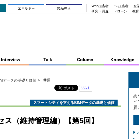
Web担当者
EC担当者
企業
エネルギー
製品導入
研究・調査
ドローン
教育
Interview
Talk
Column
Knowledge
IMデータの基礎と価値
共通
リスト
あ
ヒ
スマートシティを支えるBIMデータの基礎と価値
届
セス（維持管理編）【第5回】