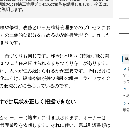
調達および施工管理プロセスの変革を説明しました。今回は、
て説明します。
1
1
検や修繕、改修といった維持管理までのプロセスにお
）の圧倒的な部分を占めるのが維持管理です。作った
2
2
まりです。
街づくりも同じです。昨今はSDGs（持続可能な開
製
3
3
１つに「住み続けられるまちづくりを」があります。
け、人々が住み続けられるかが重要です。それだけに
で
化に向け、建物や街が持つ機能の維持、ライフサイク
4
4
ッ
Cost）の低減などに苦心しているのです。
へ
けでは現状を正しく把握できない
5
5
最
がオーナー（施主）に引き渡されます。オーナーは、
管理業務を依頼します。それに伴い、完成引渡書類は