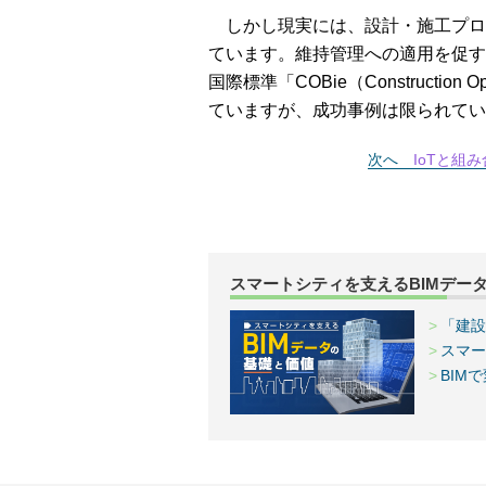
しかし現実には、設計・施工プロセ
ています。維持管理への適用を促す
国際標準「COBie（Construction Ope
ていますが、成功事例は限られてい
次へ
IoTと組
スマートシティを支えるBIMデー
「建設
スマー
BIM