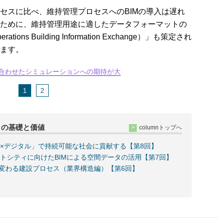
スに比べ、維持管理プロセスへのBIMの導入は遅れ
ために、維持管理用途に適したデータフォーマットの
rations Building Information Exchange）」も策定され
ます。
み合わせたシミュレーションへの期待が大
1
2
タの基礎と価値
columnトップへ
×デジタル」で持続可能な社会に貢献する【第8回】
トシティに向けたBIMによる空間データの活用【第7回】
で変わる建設プロセス（業界構造編）【第6回】