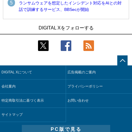
5
ランサムウェアを想定したインシデント対応をAIとの対
話で訓練するサービス、BBSecが開始
1
1
Umios、消費者起点の販売計画策定に向けたAIシステムを本格
古河電工、全社データの横断利用に向け仮想化技術を使う統
DIGITAL Xをフォローする
稼働
合基盤を本格稼働
2
2
近大病院と中外製薬、治験参加者組み入れに電子カルテとAI
鹿島建設、鋼管柱へのコンクリート充填時の異常を検出する
技術を使う抽出方法の研究開始
AIを遠隔監視システムに実装
3
3
コスモ石油、製油所の設備点検への四足歩行ロボット利用を
そもそも今の仕事はAIエージェントを求めているのか【第25
検証
回】
DIGITAL Xについて
広告掲載のご案内
4
4
【COMPUTEX 2026：Arm編】チップ自社製造で鍵を握る台
製造業の現場の暗黙知を組織横断で活用するためのナレッジ
湾サプライチェーン、英Armが連携を強調
管理基盤、LIGHTzが提供
会社案内
プライバシーポリシー
5
5
製造業の現場の暗黙知を組織横断で活用するためのナレッジ
Umios、消費者起点の販売計画策定に向けたAIシステムを本格
管理基盤、LIGHTzが提供
稼働
特定商取引法に基づく表示
お問い合わせ
サイトマップ
PC版で見る