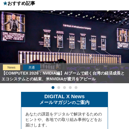
おすすめ記事
News
共通
【COMPUTEX 2026：NVIDIA編】AIブームで続く台湾の経済成長と
エコシステムとの結束、米NVIDIAが蜜月をアピール
DIGITAL X News
メールマガジン
ご案内
の
あなたの課題をデジタルで解決するための
ヒントや、各地での取り組み事例などをお
届けします。