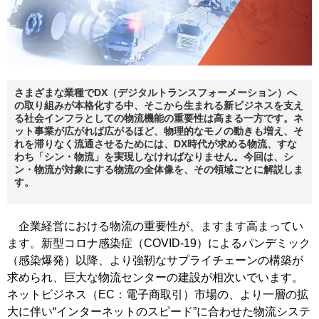
さまざまな業種でDX（デジタルトランスフォーメーション）へ
の取り組みが本格化する中、そこから生まれる新ビジネスを支え
る社会インフラとしての物流機能の重要性は高まる一方です。ネ
ット事業が広がれば広がるほど、物理的なモノの動きも増え、そ
れを滞りなく流通させるためには、DX時代が求める物流、すな
わち「シン・物流」を実現しなければなりません。今回は、シ
ン・物流が対象にする物流の全体像を、その領域ごとに解説しま
す。
企業経営における物流の重要性が、ますます高まってい
ます。新型コロナ感染症（COVID-19）によるパンデミック
（感染爆発）以降、より強靭なサプライチェーンの構築が
求められ、巨大な物流センターの建設が相次いでいます。
ネットビジネス（EC：電子商取引）市場の、より一層の拡
大に伴い“インターネットのスピード”に合わせた物流システ