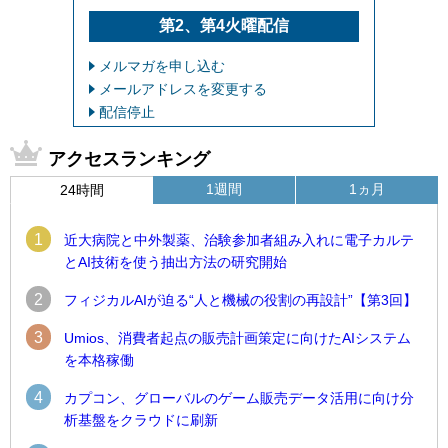
第2、第4火曜配信
メルマガを申し込む
メールアドレスを変更する
配信停止
アクセスランキング
1週間
1ヵ月
24時間
1
近大病院と中外製薬、治験参加者組み入れに電子カルテ
とAI技術を使う抽出方法の研究開始
2
フィジカルAIが迫る“人と機械の役割の再設計”【第3回】
3
Umios、消費者起点の販売計画策定に向けたAIシステム
を本格稼働
4
カプコン、グローバルのゲーム販売データ活用に向け分
析基盤をクラウドに刷新