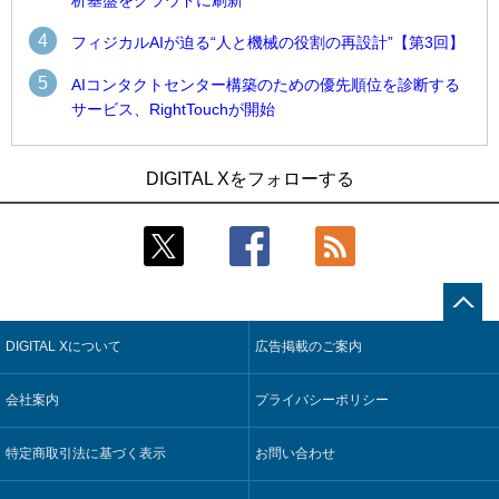
4
フィジカルAIが迫る“人と機械の役割の再設計”【第3回】
5
AIコンタクトセンター構築のための優先順位を診断する
サービス、RightTouchが開始
1
1
近大病院と中外製薬、治験参加者組み入れに電子カルテとAI
古河電工、全社データの横断利用に向け仮想化技術を使う統
DIGITAL Xをフォローする
技術を使う抽出方法の研究開始
合基盤を本格稼働
2
2
Umios、消費者起点の販売計画策定に向けたAIシステムを本格
鹿島建設、鋼管柱へのコンクリート充填時の異常を検出する
稼働
AIを遠隔監視システムに実装
3
3
コスモ石油、製油所の設備点検への四足歩行ロボット利用を
近大病院と中外製薬、治験参加者組み入れに電子カルテとAI
検証
技術を使う抽出方法の研究開始
DIGITAL Xについて
広告掲載のご案内
4
4
【COMPUTEX 2026：Arm編】チップ自社製造で鍵を握る台
そもそも今の仕事はAIエージェントを求めているのか【第25
湾サプライチェーン、英Armが連携を強調
回】
会社案内
プライバシーポリシー
5
5
フィジカルAIが迫る“人と機械の役割の再設計”【第3回】
製造業の現場の暗黙知を組織横断で活用するためのナレッジ
管理基盤、LIGHTzが提供
特定商取引法に基づく表示
お問い合わせ