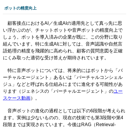
ボットの精度向上
顧客接点におけるAI／生成AIの適用先として真っ先に思
い浮かぶのが、チャットボットや音声ボットの精度向上で
しょう。ボットを導入済みの企業が既に、この分野に取り
組んでいます。特に生成AIに対しては、音声認識や自然言
語処理の精度を飛躍的に高められ、顧客の質問意図を正確
にくみ取った適切な受け答えが期待されています。
特に音声ボットについては、将来的にはボットから「バ
ーチャルエージェント」あるいは「バーチャルコンシェル
ジュ」などと呼ばれる仕組みにまでに進化する可能性があ
ります（ジェネシスの「バーチャルエージェント」の
ユー
スケース動画
）。
音声ボットの進化の過程としては以下の6段階が考えられ
ます。実例は少ないものの、現在の技術でも第3段階や第4
段階までは実現されています。今後はRAG（Retrieval-