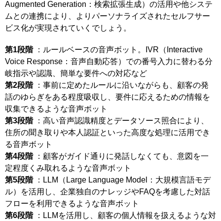
Augmented Generation：検索拡張生成）の活用や他システ
ムとの連携により、よりパーソナライズされたセルフサー
ビス化が実現されていくでしょう。
第1段階
：ルールベースの音声ボット。IVR（Interactive
Voice Response：音声自動応答）での番号入力に替わる分
岐指示や認識、簡単な要件への対応など
第2段階
：事前に定めたルールに沿いながらも、顧客の発
話のゆらぎをある程度吸収し、要件に応えるための情報を
収集できるような音声ボット
第3段階
：高い音声認識精度とデータソース照合により、
住所の聞き取りや本人認証といった高度な処理に活用でき
る音声ボット
第4段階
：顧客がガイド通りに発話しなくても、意図を一
定程度くみ取れるような音声ボット
第5段階
：LLM（Large Language Model：大規模言語モデ
ル）を活用し、企業独自のナレッジやFAQを考慮した対話
フローを利用できるような音声ボット
第6段階
：LLMを活用し、顧客の個人情報を扱えるような対