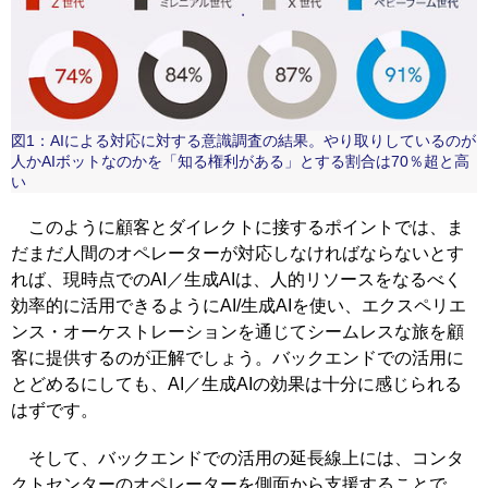
図1：AIによる対応に対する意識調査の結果。やり取りしているのが
人かAIボットなのかを「知る権利がある」とする割合は70％超と高
い
このように顧客とダイレクトに接するポイントでは、ま
だまだ人間のオペレーターが対応しなければならないとす
れば、現時点でのAI／生成AIは、人的リソースをなるべく
効率的に活用できるようにAI/生成AIを使い、エクスペリエ
ンス・オーケストレーションを通じてシームレスな旅を顧
客に提供するのが正解でしょう。バックエンドでの活用に
とどめるにしても、AI／生成AIの効果は十分に感じられる
はずです。
そして、バックエンドでの活用の延長線上には、コンタ
クトセンターのオペレーターを側面から支援することで