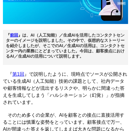
『
前回
』は、AI（人工知能）／生成AIを活用したコンタクトセン
ターのイメージを説明しました。その中で、仮想的なストーリー
を紹介しましたが、そこでのAI／生成AIの活用は、コンタクトセ
ンター内の業務にとどまっていました。今回は、顧客接点におけ
るAI／生成AIの活用について説明します。
『
第1回
』で説明したように、現時点でソースが公開され
ている生成AI（人工知能）技術の課題として、社内データ
や顧客情報などが流出するリスクや、明らかに間違った答
えを生成してしまう「ハルシネーション（幻覚）」が指摘
されています。
そのため多くの企業が、AIを顧客との接点に直接活用す
ることには慎重な姿勢をとっています。顧客接点で万一、
AIが間違った答えを返してしまえば大きな問題になるから