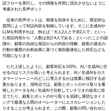
話フローを実行し、その情報を外部に流出させないように
考慮された音声ボット
従来の音声ボットは、精度を担保するために、限定的な
質問によって対話内容を制御しています。そこに生成AIや
LLMを利用すれば、例えば「大人2人と子供2人で」といっ
た発話内容から「人数は合計4人である」といったことの認
識や、顧客の自由な発話からの内容の理解、顧客の過去の
行動や履歴の分析結果に基づく個別最適化した対応なども
可能になります。
ただ上述したように、顧客対応を100%、AI／生成AIに任
せるのはリスクが高いと考えられます。AI／生成AIをカス
タマージャーニーのどこに導入するかは慎重に検討する必
要があります。現時点では、顧客とボットのやり取りを蓄
積したデータをAI／生成AIで分析してシナリオの改良に役
立てたり、顧客とボットのやり取りを追跡し適切なタイミ
ングで最適な人間のオペレーターにエスカレーションした
りすることが考えられます。この際、顧客の問い合わせに