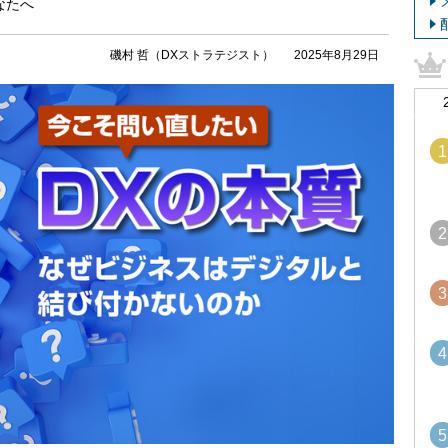
なたへ
磯村 哲（DXストラテジスト）
2025年8月29日
1
2
3
4
5