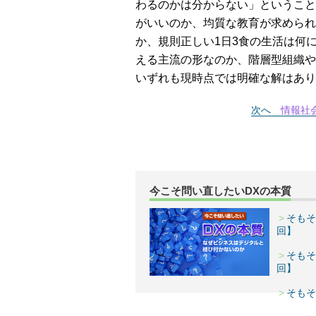
わるのかは分からない」ということ
がいいのか、均質な教育が求められ
か、規則正しい1日3食の生活は何
える主流の形なのか、階層型組織や
いずれも現時点では明確な解はあり
次へ
情報社
今こそ問い直したいDXの本質
そもそ
回】
そもそ
回】
そもそ