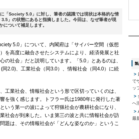
「Society 5.0」に対し、筆者の認識では現状は本格的な情
ty 3.5」の状態にあると指摘しました。今回は、なぜ筆者が現
1
1
いるかについて補足します。
2
2
ety 5.0」について、内閣府は「サイバー空間（仮想
）を高度に融合させたシステムにより、経済発展と社
心の社会」だと説明しています。「5.0」とあるのは、
製
3
3
会 (同2.0)、工業社会（同3.0）、情報社会（同4.0）に続
で
4
4
ッ
、工業社会、情報社会という形で区切っていくのは、
響を強く感じます。トフラー氏は1980年に発行した著
へ
という第一の波によって狩猟社会が農耕社会になり、
5
5
業社会が到来した。いま第三の波と共に情報社会が訪
最
問題は、その情報社会が「どんな姿なのか」というこ