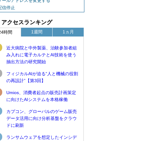
メールアドレスを変更する
配信停止
アクセスランキング
1週間
1ヵ月
24時間
近大病院と中外製薬、治験参加者組
み入れに電子カルテとAI技術を使う
抽出方法の研究開始
フィジカルAIが迫る“人と機械の役割
の再設計”【第3回】
Umios、消費者起点の販売計画策定
に向けたAIシステムを本格稼働
カプコン、グローバルのゲーム販売
データ活用に向け分析基盤をクラウ
ドに刷新
ランサムウェアを想定したインシデ