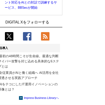
ント対応をAIとの対話で訓練するサ
ービス、BBSecが開始
Umios、消費者起点の販売計画策定に向
古河電工、全社データの横断利用に向け
DIGITAL Xをフォローする
けたAIシステムを本格稼働
仮想化技術を使う統合基盤を本格稼働
近大病院と中外製薬、治験参加者組み入
鹿島建設、鋼管柱へのコンクリート充填
れに電子カルテとAI技術を使う抽出方法
時の異常を検出するAIを遠隔監視システ
の研究開始
ムに実装
品導入
コスモ石油、製油所の設備点検への四足
そもそも今の仕事はAIエージェントを求
最初の48時間こそが生命線。最適な判断
歩行ロボット利用を検証
めているのか【第25回】
サイバー攻撃を封じ込める具体的な6ステ
【COMPUTEX 2026：Arm編】チップ自
製造業の現場の暗黙知を組織横断で活用
プとは
社製造で鍵を握る台湾サプライチェー
するためのナレッジ管理基盤、LIGHTzが
全従業員がAIと働く組織へ AI活用を全社
ン、英Armが連携を強調
提供
浸透させる実践アプローチ
AIをテコにしたIT運用イノベーションの
製造業の現場の暗黙知を組織横断で活用
Umios、消費者起点の販売計画策定に向
新像とは？
するためのナレッジ管理基盤、LIGHTzが
けたAIシステムを本格稼働
提供
Impress Business Libraryへ