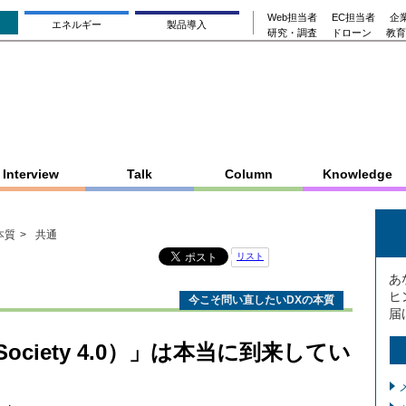
Web担当者
EC担当者
企業
エネルギー
製品導入
研究・調査
ドローン
教育
Interview
Talk
Column
Knowledge
本質
共通
リスト
あ
ヒ
今こそ問い直したいDXの本質
届
ciety 4.0）」は本当に到来してい