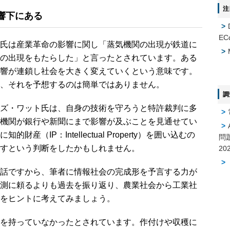
注
響下にある
EC
氏は産業革命の影響に関し「蒸気機関の出現が鉄道に
の出現をもたらした」と言ったとされています。ある
響が連鎖し社会を大きく変えていくという意味です。
、それを予想するのは簡単ではありません。
調
ズ・ワット氏は、自身の技術を守ろうと特許裁判に多
機関が銀行や新聞にまで影響が及ぶことを見通せてい
（IP：Intellectual Property）を囲い込むの
問
すという判断をしたかもしれません。
話ですから、筆者に情報社会の完成形を予言する力が
測に頼るよりも過去を振り返り、農業社会から工業社
をヒントに考えてみましょう。
を持っていなかったとされています。作付けや収穫に