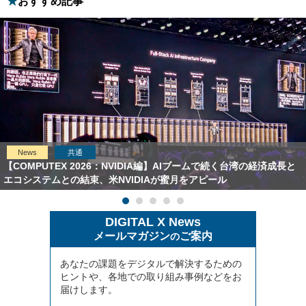
おすすめ記事
News
共通
【COMPUTEX 2026：NVIDIA編】AIブームで続く台湾の経済成長と
エコシステムとの結束、米NVIDIAが蜜月をアピール
DIGITAL X News
メールマガジン
ご案内
の
あなたの課題をデジタルで解決するための
ヒントや、各地での取り組み事例などをお
届けします。