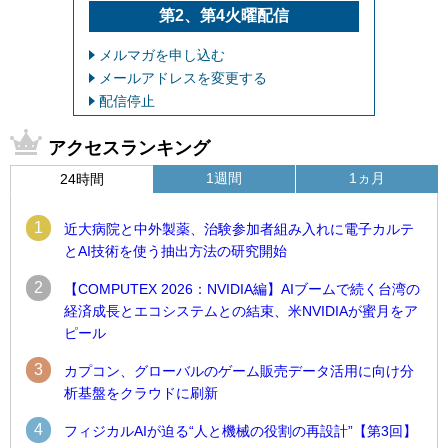
第2、第4火曜配信
メルマガを申し込む
メールアドレスを変更する
配信停止
アクセスランキング
1週間
1ヵ月
24時間
1
近大病院と中外製薬、治験参加者組み入れに電子カルテ
とAI技術を使う抽出方法の研究開始
2
【COMPUTEX 2026：NVIDIA編】AIブームで続く台湾の
経済成長とエコシステムとの結束、米NVIDIAが蜜月をア
ピール
3
カプコン、グローバルのゲーム販売データ活用に向け分
析基盤をクラウドに刷新
4
フィジカルAIが迫る“人と機械の役割の再設計”【第3回】