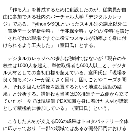
「作る人」を養成するために創設したのが、従業員が自
由に参加できる社内のバーチャル大学「デジタルカレッ
ジ」である。PythonやSQLといったスキル別の講座以外に
「電池データ解析学科」「予兆保全科」などの“学科”を設け
「それぞれの現場ですぐに役立つスキルが効率よく身に付
けられるよう工夫した」（室田氏）とする。
デジタルカレッジへの参加は強制ではないが「現在の在
校生は1000人を超え、単位取得者も600人以上と、デジタ
ル人材としての当初目標を超えている。室田氏は「現場を
良く知るメンバーが泥くさく回り、困りごとやニーズを聞
き、それを汲んだ講座を設置するという地道な活動の結
果」と分析する。講師役も当初はDX推進チーム側から立て
ていたが「今では現場側でDX知識を身に着けた人材が講師
として積極的に参加している」（室田氏）という。
こうした人材が支えるDXの成果はトヨタバッテリー全体
に広がっており「一部の領域ではあるが開発部門における