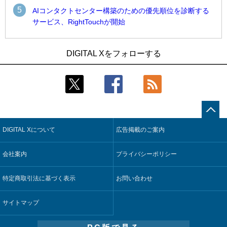
5
AIコンタクトセンター構築のための優先順位を診断する
サービス、RightTouchが開始
1
1
近大病院と中外製薬、治験参加者組み入れに電子カルテとAI
古河電工、全社データの横断利用に向け仮想化技術を使う統
DIGITAL Xをフォローする
技術を使う抽出方法の研究開始
合基盤を本格稼働
2
2
Umios、消費者起点の販売計画策定に向けたAIシステムを本格
鹿島建設、鋼管柱へのコンクリート充填時の異常を検出する
稼働
AIを遠隔監視システムに実装
3
3
コスモ石油、製油所の設備点検への四足歩行ロボット利用を
近大病院と中外製薬、治験参加者組み入れに電子カルテとAI
検証
技術を使う抽出方法の研究開始
DIGITAL Xについて
広告掲載のご案内
4
4
【COMPUTEX 2026：Arm編】チップ自社製造で鍵を握る台
そもそも今の仕事はAIエージェントを求めているのか【第25
湾サプライチェーン、英Armが連携を強調
回】
会社案内
プライバシーポリシー
5
5
フィジカルAIが迫る“人と機械の役割の再設計”【第3回】
製造業の現場の暗黙知を組織横断で活用するためのナレッジ
管理基盤、LIGHTzが提供
特定商取引法に基づく表示
お問い合わせ
サイトマップ