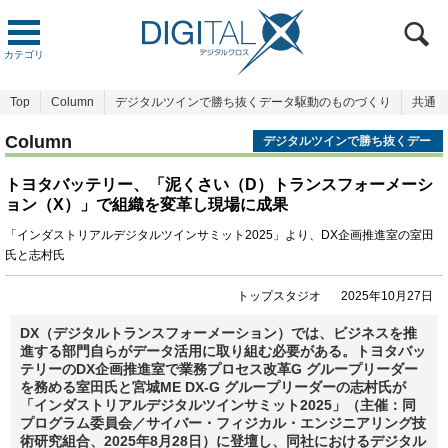
カテゴリ
Top
Column
デジタルツインで勝ち抜くデータ駆動のものづくり
共通
Column
デジタルツインで勝ち抜くデー
タ駆動のものづくり
トヨタバッテリー、「泥くさい（D）トランスフォーメーシ
ョン（X）」で組織を変革し現場に成果
「インダストリアルデジタルツインサミット2025」より、DX企画推進室の室田
氏と志村氏
トップスタジオ
2025年10月27日
DX（デジタルトランスフォーメーション）では、ビジネスを推
進する部門自らがデータ活用に取り組む必要がある。トヨタバッ
テリーのDX企画推進室で業務プロセス改革G グループリーダー
を務める室田氏と宮城ME DX-G グループリーダーの志村氏が
「インダストリアルデジタルツインサミット2025」（主催：同
プログラム委員会／サイバー・フィジカル・エンジニアリング技
術研究組合、2025年8月28日）に登壇し、同社におけるデジタル