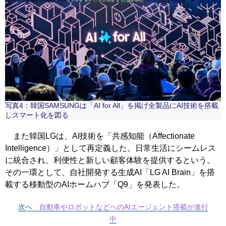
写真4：韓国SAMSUNGは「AI for All」を掲げ全製品にAI技術を搭載
しスマート化を図る
また韓国LGは、AI技術を「共感知能（Affectionate
Intelligence）」として再定義した。日常生活にシームレス
に統合され、利便性と新しい顧客体験を提供するという。
その一環として、自社開発する生成AI「LG AI Brain」を搭
載する移動型のAIホームハブ「Q9」を発表した。
次へ
自動車やロボットなどへのAIエージェント搭載が進行
中