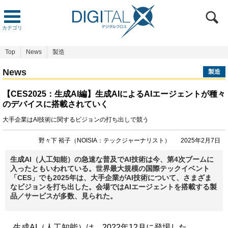
カテゴリ
Top
News
製造
News
製造
【CES2025：生成AI編】生成AIによるAIエージェントが種々
のデバイスに搭載されていく
大手企業はAI技術に関するビジョンの打ち出しで競う
野々下 裕子（NOISIA：テックジャーナリスト）
2025年2月7日
生成AI（人工知能）の急速な普及でAI技術は今、第4次ブームに
入ったともいわれている。世界最大規模の国際テックイベント
「CES」でも2025年は、大手企業がAI技術について、さまざま
なビジョンを打ち出した。会場ではAIエージェントを搭載する製
品／サービスが多数、見られた。
生成AI（人工知能）は、2022年12月に登場した