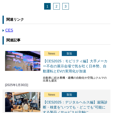
1
2
3
関連リンク
CES
関連記事
News
製造
【CES2025：モビリティ編】大手メーカ
ー不在の展示会場で気を吐く日本勢、自
動運転とEVの実用化が加速
自動車に続き農機・建機の自動化や空飛ぶクルマの
出展も盛況
[2025年1月30日]
News
製造
【CES2025：デジタルヘルス編】遠隔診
断・検査を“いつでも・どこでも”可能に
する製品／サービスが主軸に