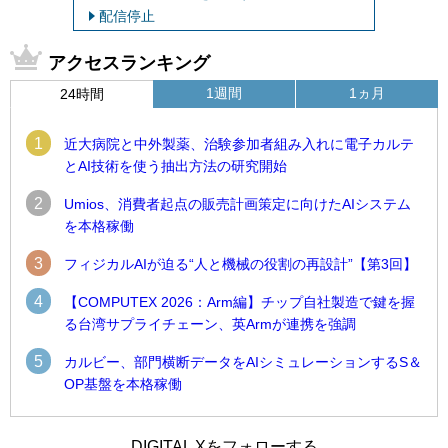
配信停止
アクセスランキング
1週間
1ヵ月
24時間
1
近大病院と中外製薬、治験参加者組み入れに電子カルテ
とAI技術を使う抽出方法の研究開始
2
Umios、消費者起点の販売計画策定に向けたAIシステム
を本格稼働
3
フィジカルAIが迫る“人と機械の役割の再設計”【第3回】
4
【COMPUTEX 2026：Arm編】チップ自社製造で鍵を握
る台湾サプライチェーン、英Armが連携を強調
5
カルビー、部門横断データをAIシミュレーションするS＆
OP基盤を本格稼働
1
1
Umios、消費者起点の販売計画策定に向けたAIシステムを本格
古河電工、全社データの横断利用に向け仮想化技術を使う統
DIGITAL Xをフォローする