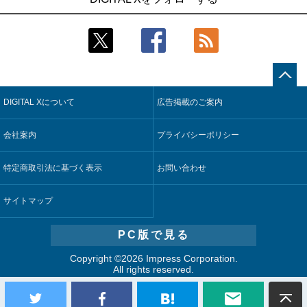
稼働
合基盤を本格稼働
2
2
製造業の現場の暗黙知を組織横断で活用するためのナレッジ
鹿島建設、鋼管柱へのコンクリート充填時の異常を検出する
管理基盤、LIGHTzが提供
AIを遠隔監視システムに実装
3
3
コスモ石油、製油所の設備点検への四足歩行ロボット利用を
そもそも今の仕事はAIエージェントを求めているのか【第25
検証
回】
DIGITAL Xについて
広告掲載のご案内
4
4
近大病院と中外製薬、治験参加者組み入れに電子カルテとAI
製造業の現場の暗黙知を組織横断で活用するためのナレッジ
技術を使う抽出方法の研究開始
管理基盤、LIGHTzが提供
会社案内
プライバシーポリシー
5
5
【COMPUTEX 2026：Arm編】チップ自社製造で鍵を握る台
Umios、消費者起点の販売計画策定に向けたAIシステムを本格
湾サプライチェーン、英Armが連携を強調
稼働
特定商取引法に基づく表示
お問い合わせ
サイトマップ
PC版で見る
Copyright ©
2026 Impress Corporation.
All rights reserved.