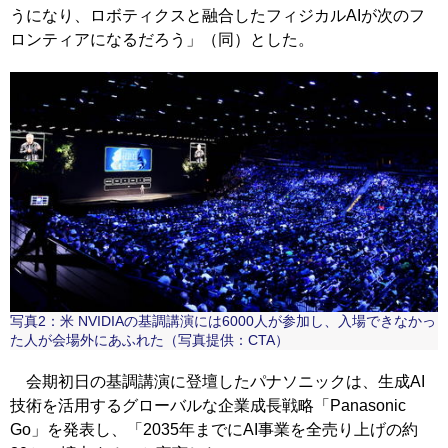
うになり、ロボティクスと融合したフィジカルAIが次のフ
ロンティアになるだろう」（同）とした。
写真2：米 NVIDIAの基調講演には6000人が参加し、入場できなかっ
た人が会場外にあふれた（写真提供：CTA）
会期初日の基調講演に登壇したパナソニックは、生成AI
技術を活用するグローバルな企業成長戦略「Panasonic
Go」を発表し、「2035年までにAI事業を全売り上げの約