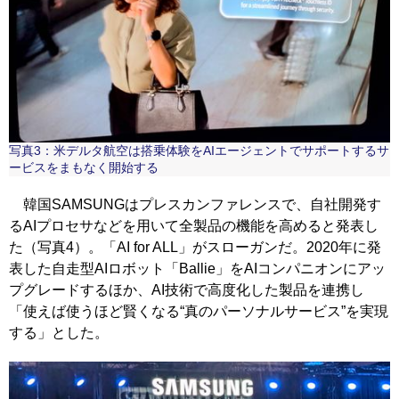
写真3：米デルタ航空は搭乗体験をAIエージェントでサポートするサ
ービスをまもなく開始する
韓国SAMSUNGはプレスカンファレンスで、自社開発す
るAIプロセサなどを用いて全製品の機能を高めると発表し
た（写真4）。「AI for ALL」がスローガンだ。2020年に発
表した自走型AIロボット「Ballie」をAIコンパニオンにアッ
プグレードするほか、AI技術で高度化した製品を連携し
「使えば使うほど賢くなる“真のパーソナルサービス”を実現
する」とした。