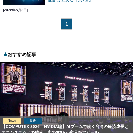
[2026年6月3日]
1
おすすめ記事
News
共通
【COMPUTEX 2026：NVIDIA編】AIブームで続く台湾の経済成長と
エコシステムとの結束、米NVIDIAが蜜月をアピール