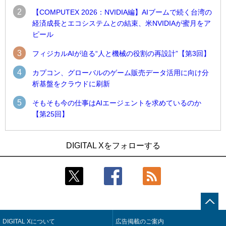
2
【COMPUTEX 2026：NVIDIA編】AIブームで続く台湾の
経済成長とエコシステムとの結束、米NVIDIAが蜜月をア
ピール
3
フィジカルAIが迫る“人と機械の役割の再設計”【第3回】
4
カプコン、グローバルのゲーム販売データ活用に向け分
析基盤をクラウドに刷新
5
そもそも今の仕事はAIエージェントを求めているのか
【第25回】
1
1
近大病院と中外製薬、治験参加者組み入れに電子カルテとAI
古河電工、全社データの横断利用に向け仮想化技術を使う統
DIGITAL Xをフォローする
技術を使う抽出方法の研究開始
合基盤を本格稼働
2
2
Umios、消費者起点の販売計画策定に向けたAIシステムを本格
鹿島建設、鋼管柱へのコンクリート充填時の異常を検出する
稼働
AIを遠隔監視システムに実装
3
3
【COMPUTEX 2026：Arm編】チップ自社製造で鍵を握る台
近大病院と中外製薬、治験参加者組み入れに電子カルテとAI
湾サプライチェーン、英Armが連携を強調
技術を使う抽出方法の研究開始
DIGITAL Xについて
広告掲載のご案内