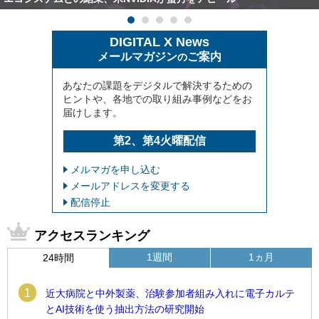
DIGITAL X News
メールマガジン
ご案内
の
あなたの課題をデジタルで解決するための
ヒントや、各地での取り組み事例などをお
届けします。
第2、第4火曜配信
メルマガを申し込む
メールアドレスを変更する
配信停止
アクセスランキング
1週間
1ヵ月
24時間
1
近大病院と中外製薬、治験参加者組み入れに電子カルテ
とAI技術を使う抽出方法の研究開始