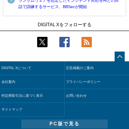
ランサムウェアを想定したインシデント対応をAIとの対
話で訓練するサービス、BBSecが開始
1
1
Umios、消費者起点の販売計画策定に向けたAIシステムを本格
古河電工、全社データの横断利用に向け仮想化技術を使う統
DIGITAL Xをフォローする
稼働
合基盤を本格稼働
2
2
近大病院と中外製薬、治験参加者組み入れに電子カルテとAI
鹿島建設、鋼管柱へのコンクリート充填時の異常を検出する
技術を使う抽出方法の研究開始
AIを遠隔監視システムに実装
3
3
コスモ石油、製油所の設備点検への四足歩行ロボット利用を
そもそも今の仕事はAIエージェントを求めているのか【第25
検証
回】
DIGITAL Xについて
広告掲載のご案内
4
4
【COMPUTEX 2026：Arm編】チップ自社製造で鍵を握る台
製造業の現場の暗黙知を組織横断で活用するためのナレッジ
湾サプライチェーン、英Armが連携を強調
管理基盤、LIGHTzが提供
会社案内
プライバシーポリシー
5
5
製造業の現場の暗黙知を組織横断で活用するためのナレッジ
Umios、消費者起点の販売計画策定に向けたAIシステムを本格
管理基盤、LIGHTzが提供
稼働
特定商取引法に基づく表示
お問い合わせ
サイトマップ
PC版で見る