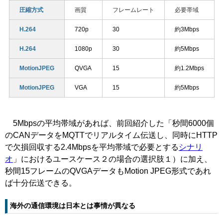
圧縮方式
画質
フレームレート
必要帯域
H.264
720p
30
約3Mbps
H.264
1080p
30
約5Mbps
MotionJPEG
QVGA
15
約1.2Mbps
MotionJPEG
VGA
15
約5Mbps
5Mbpsの平均帯域があれば、前回紹介した「秒間6000個
のCANデータをMQTTでリアルタイム伝送し、同時にHTTP
で欠損回収する2.4Mbpsを平均帯域で必要とする
シナリ
オ
」におけるユースケース２の場合の選択肢１）に加え、
秒間15フレームのQVGAデータもMotion JPEG形式であれ
ば十分伝送できる。
海外の通信環境は日本とは事情が異なる