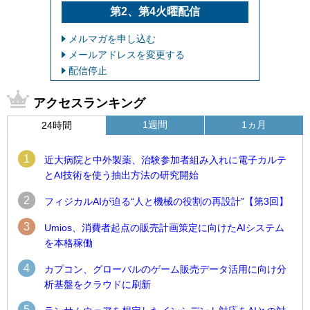
第2、第4火曜配信
メルマガを申し込む
メールアドレスを変更する
配信停止
アクセスランキング
1週間
1ヵ月
24時間
1
近大病院と中外製薬、治験参加者組み入れに電子カルテ
とAI技術を使う抽出方法の研究開始
2
フィジカルAIが迫る“人と機械の役割の再設計”【第3回】
3
Umios、消費者起点の販売計画策定に向けたAIシステム
を本格稼働
4
カプコン、グローバルのゲーム販売データ活用に向け分
析基盤をクラウドに刷新
5