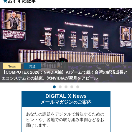
おすすめ記事
News
共通
【COMPUTEX 2026：NVIDIA編】AIブームで続く台湾の経済成長と
エコシステムとの結束、米NVIDIAが蜜月をアピール
DIGITAL X News
メールマガジン
ご案内
の
あなたの課題をデジタルで解決するための
ヒントや、各地での取り組み事例などをお
届けします。