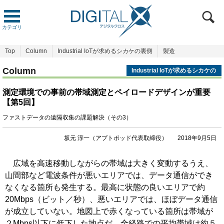
カテゴリ
Top
Column
Industrial IoTが求めるシカケの裏側
製造
Column
Industrial IoTが求めるシカケの
裏側
測定環境での事前の帯域測定とペイロードデザインが重要
【第5回】
ファストデータの遠隔収集の課題解決（その3）
坂元 淳一（アプトポッド代表取締役）
2018年9月5日
広域を高速移動しながらの帯域は大きく変動するうえ、
山間部など電波条件が悪いエリアでは、データ通信ができ
なくなる箇所も発生する。最高に状態の良いエリアで約
20Mbps（ビット／秒）、悪いエリアでは、ほぼデータ通信
が成立していない。地図上で赤くなっている箇所は帯域が
２Mbps以下に低下した地点だ。全経路での平均帯域は約５