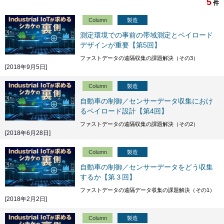
5
件
Column
製造
測定環境での事前の帯域測定とペイロード
デザインが重要【第5回】
ファストデータの遠隔収集の課題解決（その3）
[2018年9月5日]
Column
製造
自動車の制御／センサーデータ収集におけ
るペイロード設計【第4回】
ファストデータの遠隔収集の課題解決（その2）
[2018年6月28日]
Column
製造
自動車の制御／センサーデータをどう収集
するか【第３回】
ファストデータの遠隔データ収集の課題解決（その1）
[2018年2月2日]
Column
製造