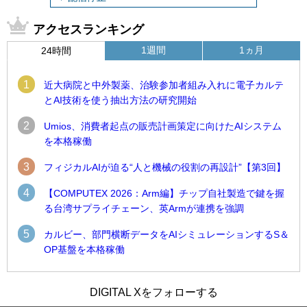
アクセスランキング
1週間
1ヵ月
24時間
1
近大病院と中外製薬、治験参加者組み入れに電子カルテ
とAI技術を使う抽出方法の研究開始
2
Umios、消費者起点の販売計画策定に向けたAIシステム
を本格稼働
3
フィジカルAIが迫る“人と機械の役割の再設計”【第3回】
4
【COMPUTEX 2026：Arm編】チップ自社製造で鍵を握
る台湾サプライチェーン、英Armが連携を強調
5
カルビー、部門横断データをAIシミュレーションするS＆
OP基盤を本格稼働
1
1
Umios、消費者起点の販売計画策定に向けたAIシステムを本格
古河電工、全社データの横断利用に向け仮想化技術を使う統
DIGITAL Xをフォローする
稼働
合基盤を本格稼働