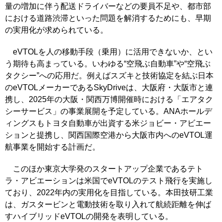
量の増加に伴う配送ドライバーなどの要員不足や、都市部
における道路渋滞といった問題を解消するためにも、早期
の実用化が求められている。
eVTOLを人の移動手段（乗用）に活用できないか、とい
う期待も高まっている。いわゆる“空飛ぶ自動車”や“空飛ぶ
タクシー”への応用だ。例えばスズキと技術協定を結ぶ日本
のeVTOLメーカーであるSkyDriveは、大阪府・大阪市と連
携し、2025年の大阪・関西万博開催時における「エアタク
シーサービス」の事業展開を予定している。ANAホールデ
ィングスもトヨタ自動車が出資する米ジョビー・アビエー
ションと提携し、関西国際空港から大阪市内へのeVTOL運
航事業を開始する計画だ。
このほか東京大学発のスタートアップ企業であるテト
ラ・アビエーションは米国でeVTOLのテスト飛行を実施し
ており、2022年内の実用化を目指している。本田技研工業
は、ガスタービンと電動技術を取り入れて航続距離を伸ば
すハイブリッドeVTOLの開発を表明している。