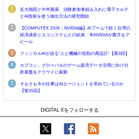
1
近大病院と中外製薬、治験参加者組み入れに電子カルテ
とAI技術を使う抽出方法の研究開始
2
【COMPUTEX 2026：NVIDIA編】AIブームで続く台湾の
経済成長とエコシステムとの結束、米NVIDIAが蜜月をア
ピール
3
フィジカルAIが迫る“人と機械の役割の再設計”【第3回】
4
カプコン、グローバルのゲーム販売データ活用に向け分
析基盤をクラウドに刷新
5
そもそも今の仕事はAIエージェントを求めているのか
【第25回】
1
1
近大病院と中外製薬、治験参加者組み入れに電子カルテとAI
古河電工、全社データの横断利用に向け仮想化技術を使う統
DIGITAL Xをフォローする
技術を使う抽出方法の研究開始
合基盤を本格稼働
2
2
Umios、消費者起点の販売計画策定に向けたAIシステムを本格
鹿島建設、鋼管柱へのコンクリート充填時の異常を検出する
稼働
AIを遠隔監視システムに実装