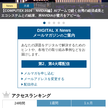
News
共通
【COMPUTEX 2026：NVIDIA編】AIブームで続く台湾の経済成長と
エコシステムとの結束、米NVIDIAが蜜月をアピール
DIGITAL X News
メールマガジン
ご案内
の
あなたの課題をデジタルで解決するための
ヒントや、各地での取り組み事例などをお
届けします。
第2、第4火曜配信
メルマガを申し込む
メールアドレスを変更する
配信停止
アクセスランキング
1週間
1ヵ月
24時間