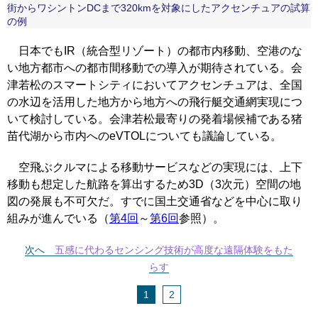
街からワシントンDCまで320kmを対象にしたアクセンチュアの試算
の例
日本でもIR（統合型リゾート）の都市内移動、空港のな
い地方都市への都市間移動での導入が期待されている。会
津若松のスマートシティにおいてアクセンチュアは、全国
の水辺を活用した地方から地方への飛行艇交通網実現につ
いて検討している。会津若松最寄りの発着場候補である猪
苗代湖から市内へのeVTOLについても議論している。
空飛ぶクルマによる移動サービスなどの実現には、上下
移動も想定した航路を算出するため3D（3次元）空間の地
図の発展も不可欠だ。すでに国土交通省などを中心に取り
組みが進んでいる（
第4回
～
第6回
参照）。
次へ
五感に代わるセンシング技術が高度な遠隔体験をもた
らす
1
2