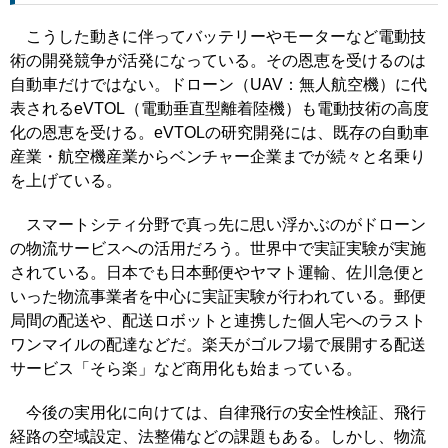
こうした動きに伴ってバッテリーやモーターなど電動技
術の開発競争が活発になっている。その恩恵を受けるのは
自動車だけではない。ドローン（UAV：無人航空機）に代
表されるeVTOL（電動垂直型離着陸機）も電動技術の高度
化の恩恵を受ける。eVTOLの研究開発には、既存の自動車
産業・航空機産業からベンチャー企業までが続々と名乗り
を上げている。
スマートシティ分野で真っ先に思い浮かぶのがドローン
の物流サービスへの活用だろう。世界中で実証実験が実施
されている。日本でも日本郵便やヤマト運輸、佐川急便と
いった物流事業者を中心に実証実験が行われている。郵便
局間の配送や、配送ロボットと連携した個人宅へのラスト
ワンマイルの配達などだ。楽天がゴルフ場で展開する配送
サービス「そら楽」など商用化も始まっている。
今後の実用化に向けては、自律飛行の安全性検証、飛行
経路の空域設定、法整備などの課題もある。しかし、物流