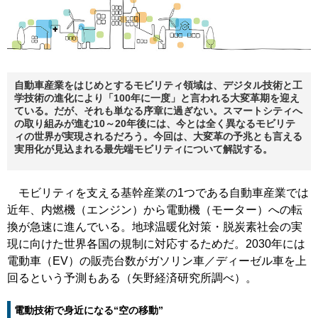
自動車産業をはじめとするモビリティ領域は、デジタル技術と工
学技術の進化により「100年に一度」と言われる大変革期を迎え
ている。だが、それも単なる序章に過ぎない。スマートシティへ
の取り組みが進む10～20年後には、今とは全く異なるモビリテ
ィの世界が実現されるだろう。今回は、大変革の予兆とも言える
実用化が見込まれる最先端モビリティについて解説する。
モビリティを支える基幹産業の1つである自動車産業では
近年、内燃機（エンジン）から電動機（モーター）への転
換が急速に進んでいる。地球温暖化対策・脱炭素社会の実
現に向けた世界各国の規制に対応するためだ。2030年には
電動車（EV）の販売台数がガソリン車／ディーゼル車を上
回るという予測もある（矢野経済研究所調べ）。
電動技術で身近になる“空の移動”