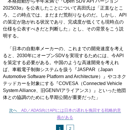
本格始動から半年未満で『Open SDV API バージョン
202503α』を公表したことについて高田氏は「正直なとこ
ろ、この時点では、まだまだ荒削りなものだ。しかし、API
の策定が急がれる状況であり、完成度が低くても現時点の
仕様を公表すべきだと判断した」とし、その背景をこう説
明する。
「日本の自動車メーカーの、これまでの開発速度を考え
ると、2030年にオープンSDVを実現するためには、今API
を策定する必要がある。中国のような高速開発を考えれ
ば、車載電子制御システムを扱う『JASPAR（Japan
Automotive Software Platform and Architecture）』やコネク
テッドカーを対象にする『COVESA（Connected Vehicle
System Alliance、旧GENIVIアライアンス）』といった他団
体との協調のためにも早期公開が重要だった」
次へ
AD／ADAS向けAPIには日本の遅れを挽回する戦略的意
義がある
1
2