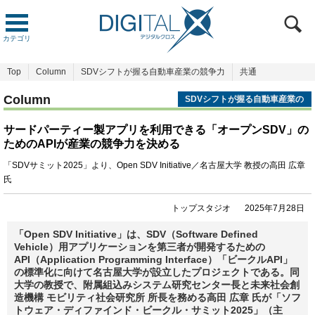
カテゴリ
Top
Column
SDVシフトが握る自動車産業の競争力
共通
Column
SDVシフトが握る自動車産業の
競争力
サードパーティー製アプリを利用できる「オープンSDV」の
ためのAPIが産業の競争力を決める
「SDVサミット2025」より、Open SDV Initiative／名古屋大学 教授の高田 広章
氏
トップスタジオ
2025年7月28日
「Open SDV Initiative」は、SDV（Software Defined
Vehicle）用アプリケーションを第三者が開発するための
API（Application Programming Interface）「ビークルAPI」
の標準化に向けて名古屋大学が設立したプロジェクトである。同
大学の教授で、附属組込みシステム研究センター長と未来社会創
造機構 モビリティ社会研究所 所長を務める高田 広章 氏が「ソフ
トウェア・ディファインド・ビークル・サミット2025」（主