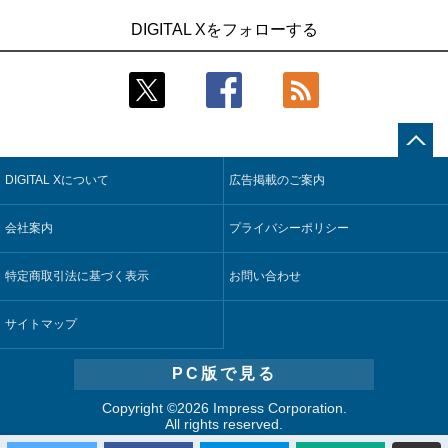
1
1
Umios、消費者起点の販売計画策定に向けたAIシステムを本格
古河電工、全社データの横断利用に向け仮想化技術を使う統
DIGITAL Xをフォローする
稼働
合基盤を本格稼働
2
2
製造業の現場の暗黙知を組織横断で活用するためのナレッジ
鹿島建設、鋼管柱へのコンクリート充填時の異常を検出する
管理基盤、LIGHTzが提供
AIを遠隔監視システムに実装
3
3
コスモ石油、製油所の設備点検への四足歩行ロボット利用を
そもそも今の仕事はAIエージェントを求めているのか【第25
検証
回】
DIGITAL Xについて
広告掲載のご案内
4
4
近大病院と中外製薬、治験参加者組み入れに電子カルテとAI
製造業の現場の暗黙知を組織横断で活用するためのナレッジ
技術を使う抽出方法の研究開始
管理基盤、LIGHTzが提供
会社案内
プライバシーポリシー
5
5
【COMPUTEX 2026：Arm編】チップ自社製造で鍵を握る台
Umios、消費者起点の販売計画策定に向けたAIシステムを本格
湾サプライチェーン、英Armが連携を強調
稼働
特定商取引法に基づく表示
お問い合わせ
サイトマップ
PC版で見る
Copyright ©
2026 Impress Corporation.
All rights reserved.