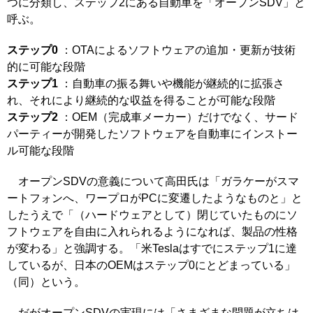
つに分類し、ステップ2にある自動車を「オープンSDV」と
呼ぶ。
ステップ0
：OTAによるソフトウェアの追加・更新が技術
的に可能な段階
ステップ1
：自動車の振る舞いや機能が継続的に拡張さ
れ、それにより継続的な収益を得ることが可能な段階
ステップ2
：OEM（完成車メーカー）だけでなく、サード
パーティーが開発したソフトウェアを自動車にインストー
ル可能な段階
オープンSDVの意義について高田氏は「ガラケーがスマ
ートフォンへ、ワープロがPCに変遷したようなものと」と
したうえで「（ハードウェアとして）閉じていたものにソ
フトウェアを自由に入れられるようになれば、製品の性格
が変わる」と強調する。「米Teslaはすでにステップ1に達
しているが、日本のOEMはステップ0にとどまっている」
（同）という。
だがオープンSDVの実現には「さまざまな問題が立ちは