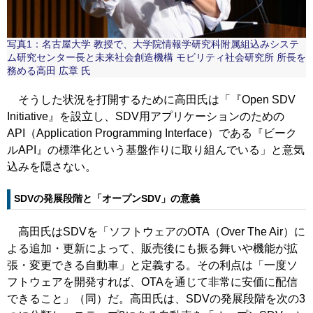
写真1：名古屋大学 教授で、大学院情報学研究科附属組込みシステ
ム研究センター長と未来社会創造機構 モビリティ社会研究所 所長を
務める高田 広章 氏
そうした状況を打開するために高田氏は「『Open SDV
Initiative』を設立し、SDV用アプリケーションのための
API（Application Programming Interface）である『ビーク
ルAPI』の標準化という基盤作りに取り組んでいる」と意気
込みを隠さない。
SDVの発展段階と「オープンSDV」の意義
高田氏はSDVを「ソフトウェアのOTA（Over The Air）に
よる追加・更新によって、販売後にも振る舞いや機能が拡
張・変更できる自動車」と定義する。その利点は「一度ソ
フトウェアを開発すれば、OTAを通じて非常に安価に配信
できること」（同）だ。高田氏は、SDVの発展段階を次の3