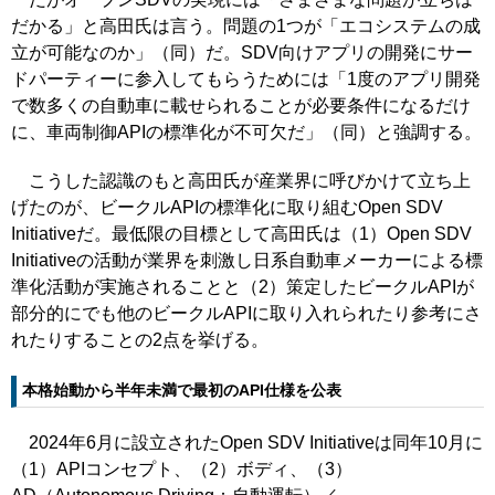
だかる」と高田氏は言う。問題の1つが「エコシステムの成
立が可能なのか」（同）だ。SDV向けアプリの開発にサー
ドパーティーに参入してもらうためには「1度のアプリ開発
で数多くの自動車に載せられることが必要条件になるだけ
に、車両制御APIの標準化が不可欠だ」（同）と強調する。
こうした認識のもと高田氏が産業界に呼びかけて立ち上
げたのが、ビークルAPIの標準化に取り組むOpen SDV
Initiativeだ。最低限の目標として高田氏は（1）Open SDV
Initiativeの活動が業界を刺激し日系自動車メーカーによる標
準化活動が実施されることと（2）策定したビークルAPIが
部分的にでも他のビークルAPIに取り入れられたり参考にさ
れたりすることの2点を挙げる。
本格始動から半年未満で最初のAPI仕様を公表
2024年6月に設立されたOpen SDV Initiativeは同年10月に
（1）APIコンセプト、（2）ボディ、（3）