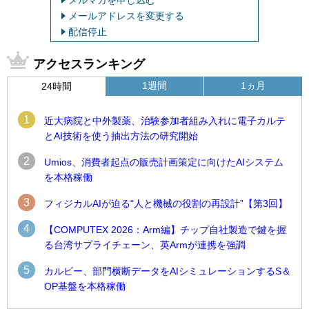
メルマガを申し込む
メールアドレスを変更する
配信停止
アクセスランキング
1週間
1ヵ月
24時間
1
近大病院と中外製薬、治験参加者組み入れに電子カルテ
とAI技術を使う抽出方法の研究開始
2
Umios、消費者起点の販売計画策定に向けたAIシステム
を本格稼働
3
フィジカルAIが迫る“人と機械の役割の再設計”【第3回】
4
【COMPUTEX 2026：Arm編】チップ自社製造で鍵を握
る台湾サプライチェーン、英Armが連携を強調
5
カルビー、部門横断データをAIシミュレーションするS＆
OP基盤を本格稼働