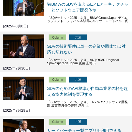
独BMWのSDVを支えるE／Eアーキテクチャ
ーとソフトウェア開発体制
「SDVサミット2025」より、BMW Group Japan デベロ
ップメント・ジャパン本部長のルッツ・ロートハルト氏
[2025年8月8日]
Column
共通
SDVの技術要件は単一の企業や団体では対
応し切れない
「SDVサミット2025」より、AUTOSAR Regional
Spokesperson Japan 後藤 正博 氏
[2025年7月30日]
Column
共通
SDVのためのAPI標準が自動車業界の枠を超
える協力体制を実現する
「SDVサミット2025」より、JASPARソフトウェア開発
部 運営委員長の井野 淳介 氏
[2025年7月29日]
Column
共通
サードパーティー製アプリを利用できる