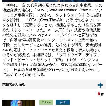
"100年に一度"の変革期を迎えたとされる自動車産業。その
地殻変動の核心に「SDV（Software Defined Vehicle：ソフ
トウェア定義車両）」がある。ソフトウェアを中心に自動
車を設計し、「OTA（Over-The-Air）と呼ばれるネットワー
クを経由して更新することで、機能を増やしたり性能を高
めたりするアプローチだ。AI（人工知能）技術や通信技術
の進化を背景にクルマはスマートデバイスへと変貌を遂
げ、自動運転の高度化やエンターテイメント空間の創出、
保険・公共サービスとの連携、厳格化する環境・安全規制
への対応まで、ソフトウェアが果たす役割は増大し続けて
いるのが現状だ。本連載では、「ソフトウェア・ディファ
インド・ビークル・サミット 2025」（主催：インプレス、
2025年6月5日）の講演内容から、SDV開発の潮流をレポー
トし、日本の自動車産業がグローバルな競争力をいかにし
て高めていくのかを探る。
業種で絞り込む
6
件
Column
共通