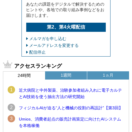
あなたの課題をデジタルで解決するための
ヒントや、各地での取り組み事例などをお
届けします。
第2、第4火曜配信
メルマガを申し込む
メールアドレスを変更する
配信停止
アクセスランキング
1週間
1ヵ月
24時間
1
近大病院と中外製薬、治験参加者組み入れに電子カルテ
とAI技術を使う抽出方法の研究開始
2
フィジカルAIが迫る“人と機械の役割の再設計”【第3回】
3
Umios、消費者起点の販売計画策定に向けたAIシステム
を本格稼働