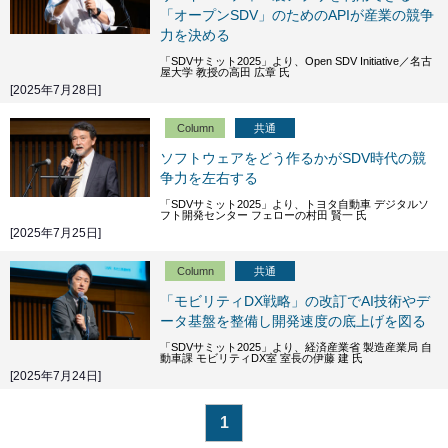
「オープンSDV」のためのAPIが産業の競争
力を決める
「SDVサミット2025」より、Open SDV Initiative／名古
屋大学 教授の高田 広章 氏
[2025年7月28日]
Column
共通
ソフトウェアをどう作るかがSDV時代の競
争力を左右する
「SDVサミット2025」より、トヨタ自動車 デジタルソ
フト開発センター フェローの村田 賢一 氏
[2025年7月25日]
Column
共通
「モビリティDX戦略」の改訂でAI技術やデ
ータ基盤を整備し開発速度の底上げを図る
「SDVサミット2025」より、経済産業省 製造産業局 自
動車課 モビリティDX室 室長の伊藤 建 氏
[2025年7月24日]
1