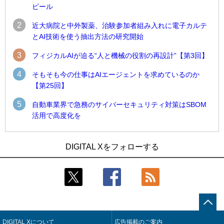
ピール
2
近大病院と中外製薬、治験参加者組み入れに電子カルテ
とAI技術を使う抽出方法の研究開始
3
フィジカルAIが迫る“人と機械の役割の再設計”【第3回】
4
そもそも今の仕事はAIエージェントを求めているのか
【第25回】
5
自動車業界で急務のサイバーセキュリティ対策はSBOM
活用で高度化を
1
1
近大病院と中外製薬、治験参加者組み入れに電子カルテとAI
古河電工、全社データの横断利用に向け仮想化技術を使う統
DIGITAL Xをフォローする
技術を使う抽出方法の研究開始
合基盤を本格稼働
2
2
Umios、消費者起点の販売計画策定に向けたAIシステムを本格
鹿島建設、鋼管柱へのコンクリート充填時の異常を検出する
稼働
AIを遠隔監視システムに実装
3
3
【COMPUTEX 2026：Arm編】チップ自社製造で鍵を握る台
近大病院と中外製薬、治験参加者組み入れに電子カルテとAI
湾サプライチェーン、英Armが連携を強調
技術を使う抽出方法の研究開始
DIGITAL Xについて
広告掲載のご案内