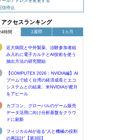
メールアドレスを変更する
配信停止
アクセスランキング
1週間
1ヵ月
24時間
近大病院と中外製薬、治験参加者組
み入れに電子カルテとAI技術を使う
抽出方法の研究開始
【COMPUTEX 2026：NVIDIA編】AI
ブームで続く台湾の経済成長とエコ
システムとの結束、米NVIDIAが蜜月
をアピール
カプコン、グローバルのゲーム販売
データ活用に向け分析基盤をクラウ
ドに刷新
フィジカルAIが迫る“人と機械の役割
の再設計”【第3回】