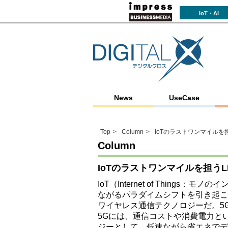
IoT・AI
News
UseCase
Top
Column
IoTのラストワンマイルを
Column
IoTのラストワンマイルを担う
IoT（Internet of Thin
ながるパラダイムシフトを引き起こ
ワイヤレス通信テクノロジーだ。5
5Gには、通信コストや消費電力と
ジーとして、低速ながら省エネでデータを