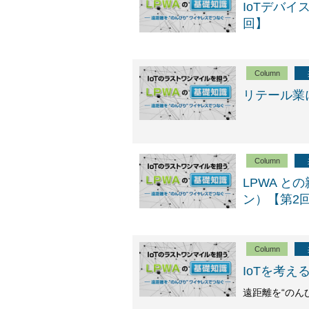
IoTデバイ
回】
Column
リテール業
Column
LPWA 
ン）【第2
Column
IoTを考
遠距離を“のん