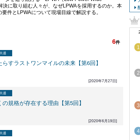
課題解決に取り組む人々が、なぜLPWAを採用するのか。本
の要件とLPWAについて現場目線で解説する。
6
件
1
共通
もたらすラストワンマイルの未来【第6回】
2
[2020年7月27日]
共通
多くの規格が存在する理由【第5回】
3
[2020年6月19日]
4
共通