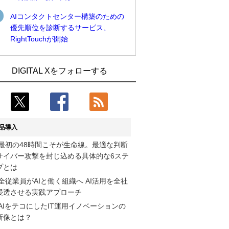
AIコンタクトセンター構築のための
優先順位を診断するサービス、
RightTouchが開始
近大病院と中外製薬、治験参加者組み入
古河電工、全社データの横断利用に向け
DIGITAL Xをフォローする
れに電子カルテとAI技術を使う抽出方法
仮想化技術を使う統合基盤を本格稼働
の研究開始
鹿島建設、鋼管柱へのコンクリート充填
Umios、消費者起点の販売計画策定に向
時の異常を検出するAIを遠隔監視システ
けたAIシステムを本格稼働
ムに実装
品導入
コスモ石油、製油所の設備点検への四足
近大病院と中外製薬、治験参加者組み入
最初の48時間こそが生命線。最適な判断
歩行ロボット利用を検証
れに電子カルテとAI技術を使う抽出方法
サイバー攻撃を封じ込める具体的な6ステ
の研究開始
【COMPUTEX 2026：Arm編】チップ自
プとは
社製造で鍵を握る台湾サプライチェー
そもそも今の仕事はAIエージェントを求
全従業員がAIと働く組織へ AI活用を全社
ン、英Armが連携を強調
めているのか【第25回】
浸透させる実践アプローチ
AIをテコにしたIT運用イノベーションの
フィジカルAIが迫る“人と機械の役割の再
製造業の現場の暗黙知を組織横断で活用
新像とは？
設計”【第3回】
するためのナレッジ管理基盤、LIGHTzが