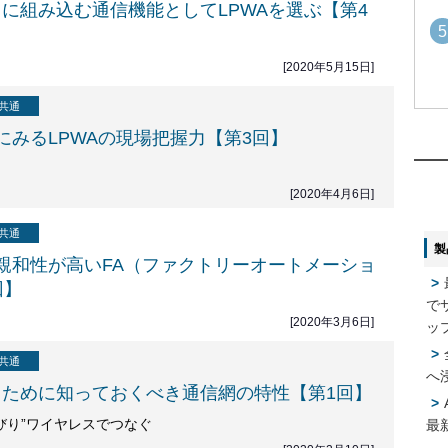
スに組み込む通信機能としてLPWAを選ぶ【第4
5
[2020年5月15日]
共通
1
1
にみるLPWAの現場把握力【第3回】
2
[2020年4月6日]
2
共通
製
3
3
との親和性が高いFA（ファクトリーオートメーショ
回】
で
4
[2020年3月6日]
ッ
4
共通
へ
えるために知っておくべき通信網の特性【第1回】
5
5
びり”ワイヤレスでつなぐ
最