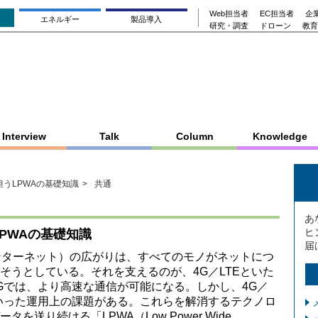
Web担当者
EC担当者
企業
エネルギー
製品導入
研究・調査
ドローン
教育
Interview
Talk
Column
Knowledge
担うLPWAの基礎知識
共通
あ
ヒ
LPWAの基礎知識
届
gs：モノのインターネット）の広がりは、すべてのモノがネットにつ
そうとしている。それを支えるのが、4G／LTEといた
Gでは、より高速な通信が可能になる。しかし、4G／
いった運用上の課題がある。これらを解消するテクノロ
送り続ける「LPWA（Low Power Wide