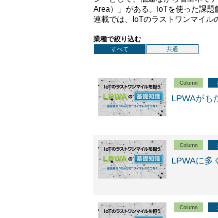
Area）」がある。IoTを使った
連載では、IoTのラストワンマイル
業種で絞り込む
すべて
共通
Column
LPWAが
Column
LPWAに
Column