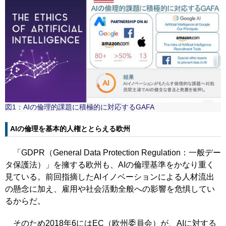
図1：AIの倫理的課題に積極的に対応するGAFA
AIの倫理を基本的人権ととらえる欧州
「GDPR（General Data Protection Regulation：一般デー
タ保護法）」を擁する欧州も、AIの倫理基準をかなり重く
見ている。前回指摘したAIイノベーションによる人材流出
の懸念に加え、雇用や社会活動全般への影響を危惧してい
るからだ。
そのため2018年6にはEC（欧州委員会）が、AIに対する