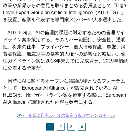
政策や業界からの意見を取りまとめる委員会として「High-
Level Expert Group on Artificial Intelligence（AI HLEG）」
を設置。産学を代表する専門家メンバー52人を選出した。
AI HLEGは、AIの倫理的課題に対応するための倫理ガイ
ドライン案を策定する。そのカバー範囲は、安全性、透明
性、将来の仕事、プライバシー、個人情報保護、尊厳、消
費者保護、無差別等の基本的人権への影響など幅広い。倫
理ガイドライン案は2018年末までに完成させ、2019年初頭
に公表する予定だ。
同時にAIに関するオープンな議論の場となるフォーラム
として「European AI Alliance」が設立されている。AI
HLEGは、倫理ガイドライン案を策定する際に、European
AI Alliance で議論された内容を参考にする。
次へ
企業に自主ルールの策定うながすシンガポール
1
2
3
4