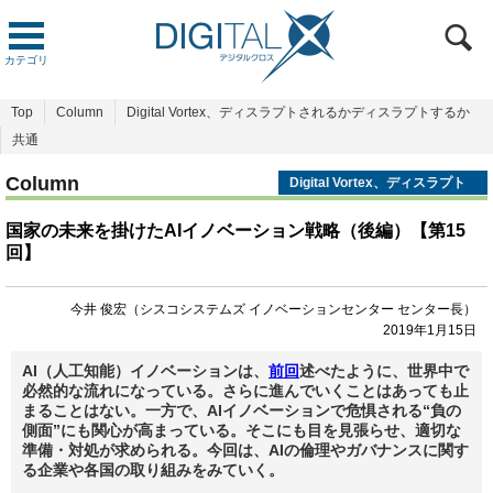
カテゴリ
Top
Column
Digital Vortex、ディスラプトされるかディスラプトするか
共通
Column
Digital Vortex、ディスラプト
されるかディスラプトするか
国家の未来を掛けたAIイノベーション戦略（後編）【第15
回】
今井 俊宏（シスコシステムズ イノベーションセンター センター長）
2019年1月15日
AI（人工知能）イノベーションは、
前回
述べたように、世界中で
必然的な流れになっている。さらに進んでいくことはあっても止
まることはない。一方で、AIイノベーションで危惧される“負の
側面”にも関心が高まっている。そこにも目を見張らせ、適切な
準備・対処が求められる。今回は、AIの倫理やガバナンスに関す
る企業や各国の取り組みをみていく。