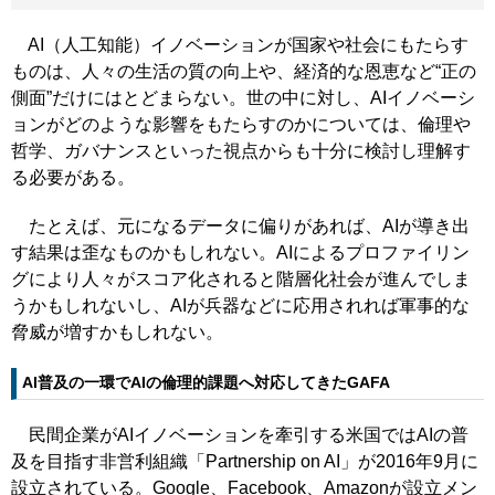
AI（人工知能）イノベーションが国家や社会にもたらす
ものは、人々の生活の質の向上や、経済的な恩恵など“正の
側面”だけにはとどまらない。世の中に対し、AIイノベーシ
ョンがどのような影響をもたらすのかについては、倫理や
哲学、ガバナンスといった視点からも十分に検討し理解す
る必要がある。
たとえば、元になるデータに偏りがあれば、AIが導き出
す結果は歪なものかもしれない。AIによるプロファイリン
グにより人々がスコア化されると階層化社会が進んでしま
うかもしれないし、AIが兵器などに応用されれば軍事的な
脅威が増すかもしれない。
AI普及の一環でAIの倫理的課題へ対応してきたGAFA
民間企業がAIイノベーションを牽引する米国ではAIの普
及を目指す非営利組織「Partnership on AI」が2016年9月に
設立されている。Google、Facebook、Amazonが設立メン