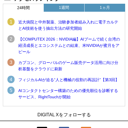
1週間
1ヵ月
24時間
1
近大病院と中外製薬、治験参加者組み入れに電子カルテ
とAI技術を使う抽出方法の研究開始
2
【COMPUTEX 2026：NVIDIA編】AIブームで続く台湾の
経済成長とエコシステムとの結束、米NVIDIAが蜜月をア
ピール
3
カプコン、グローバルのゲーム販売データ活用に向け分
析基盤をクラウドに刷新
4
フィジカルAIが迫る“人と機械の役割の再設計”【第3回】
5
AIコンタクトセンター構築のための優先順位を診断する
サービス、RightTouchが開始
1
1
近大病院と中外製薬、治験参加者組み入れに電子カルテとAI
古河電工、全社データの横断利用に向け仮想化技術を使う統
DIGITAL Xをフォローする
技術を使う抽出方法の研究開始
合基盤を本格稼働
2
2
Umios、消費者起点の販売計画策定に向けたAIシステムを本格
鹿島建設、鋼管柱へのコンクリート充填時の異常を検出する