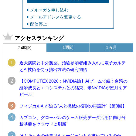
メルマガを申し込む
メールアドレスを変更する
配信停止
アクセスランキング
1週間
1ヵ月
24時間
1
近大病院と中外製薬、治験参加者組み入れに電子カルテ
とAI技術を使う抽出方法の研究開始
2
【COMPUTEX 2026：NVIDIA編】AIブームで続く台湾の
経済成長とエコシステムとの結束、米NVIDIAが蜜月をア
ピール
3
フィジカルAIが迫る“人と機械の役割の再設計”【第3回】
4
カプコン、グローバルのゲーム販売データ活用に向け分
析基盤をクラウドに刷新
5
そもそも今の仕事はAIエージェントを求めているのか