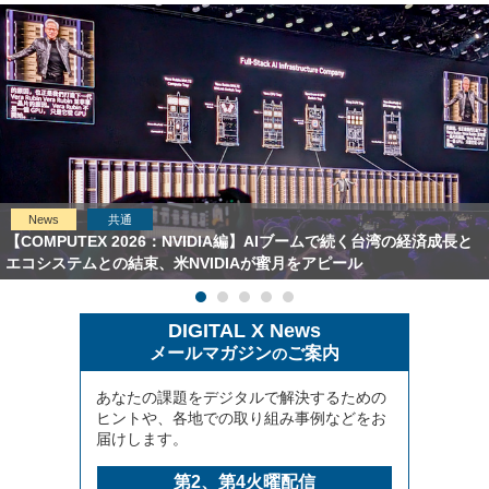
News
共通
【COMPUTEX 2026：NVIDIA編】AIブームで続く台湾の経済成長と
エコシステムとの結束、米NVIDIAが蜜月をアピール
DIGITAL X News
メールマガジン
ご案内
の
あなたの課題をデジタルで解決するための
ヒントや、各地での取り組み事例などをお
届けします。
第2、第4火曜配信