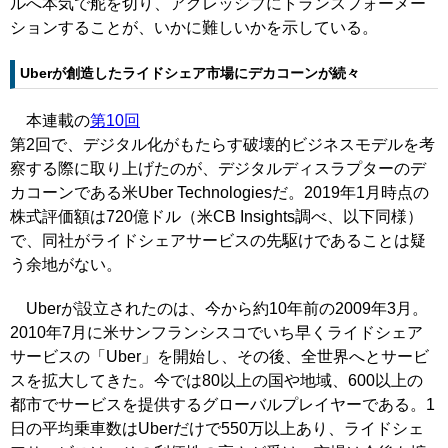
ルへ本気で舵を切り、アグレッシブにトランスフォーメー
ションすることが、いかに難しいかを示している。
Uberが創造したライドシェア市場にデカコーンが続々
本連載の
第10回
第2回で、デジタル化がもたらす破壊的ビジネスモデルを考
察する際に取り上げたのが、デジタルディスラプターのデ
カコーンである米Uber Technologiesだ。2019年1月時点の
株式評価額は720億ドル（米CB Insights調べ、以下同様）
で、同社がライドシェアサービスの先駆けであることは疑
う余地がない。
Uberが設立されたのは、今から約10年前の2009年3月。
2010年7月に米サンフランシスコでいち早くライドシェア
サービスの「Uber」を開始し、その後、全世界へとサービ
スを拡大してきた。今では80以上の国や地域、600以上の
都市でサービスを提供するグローバルプレイヤーである。1
日の平均乗車数はUberだけで550万以上あり、ライドシェ