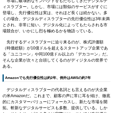
市場に破壊的なインパクトをもたらしてきたデジタルデ
ィスラプター。しかし、市場には類似のサービスがすぐに
登場し、先行優位性は実は、それほど長くは続かない。多
くの場合、デジタルディスラプターの先行優位性は3年未満
とされ、非常に短い。デジタル化によってもたらされる市
場競合が、いかにし烈を極めるかを物語っている。
先行するディスラプターに迫り来るのが、株式評価額
（時価総額）が10億ドルを超えるスタートアップ企業であ
る「ユニコーン」や同100億ドル以上の「デカコーン」だ。
そんな企業が次々と台頭してくるのがディジタルの世界で
ある。
Amazonでも先行優位性は約2年、例外はAWSの約7年
デジタルディスラプターの代名詞とも言えるのが大企業
の米Amazonだ。これまで、顧客の声に常に耳を傾け、徹底
的にカスタマーバリューにフォーカスし、新たな市場を開
拓。斬新なデジタルサービスも多数、提供している。しか