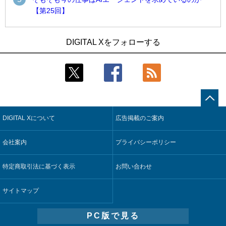
【第25回】
1
1
近大病院と中外製薬、治験参加者組み入れに電子カルテとAI
古河電工、全社データの横断利用に向け仮想化技術を使う統
DIGITAL Xをフォローする
技術を使う抽出方法の研究開始
合基盤を本格稼働
2
2
Umios、消費者起点の販売計画策定に向けたAIシステムを本格
鹿島建設、鋼管柱へのコンクリート充填時の異常を検出する
稼働
AIを遠隔監視システムに実装
3
3
【COMPUTEX 2026：Arm編】チップ自社製造で鍵を握る台
近大病院と中外製薬、治験参加者組み入れに電子カルテとAI
湾サプライチェーン、英Armが連携を強調
技術を使う抽出方法の研究開始
DIGITAL Xについて
広告掲載のご案内
4
4
コスモ石油、製油所の設備点検への四足歩行ロボット利用を
そもそも今の仕事はAIエージェントを求めているのか【第25
検証
回】
会社案内
プライバシーポリシー
5
5
フィジカルAIが迫る“人と機械の役割の再設計”【第3回】
製造業の現場の暗黙知を組織横断で活用するためのナレッジ
管理基盤、LIGHTzが提供
特定商取引法に基づく表示
お問い合わせ
サイトマップ
PC版で見る