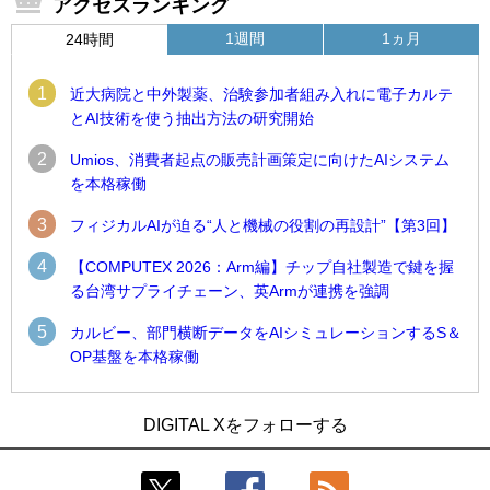
アクセスランキング
1週間
1ヵ月
24時間
1
近大病院と中外製薬、治験参加者組み入れに電子カルテ
とAI技術を使う抽出方法の研究開始
2
Umios、消費者起点の販売計画策定に向けたAIシステム
を本格稼働
3
フィジカルAIが迫る“人と機械の役割の再設計”【第3回】
4
【COMPUTEX 2026：Arm編】チップ自社製造で鍵を握
る台湾サプライチェーン、英Armが連携を強調
5
カルビー、部門横断データをAIシミュレーションするS＆
OP基盤を本格稼働
1
1
Umios、消費者起点の販売計画策定に向けたAIシステムを本格
古河電工、全社データの横断利用に向け仮想化技術を使う統
DIGITAL Xをフォローする
稼働
合基盤を本格稼働
2
2
製造業の現場の暗黙知を組織横断で活用するためのナレッジ
鹿島建設、鋼管柱へのコンクリート充填時の異常を検出する