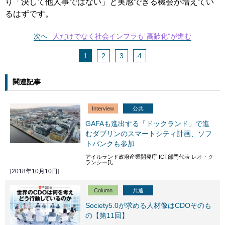
り「決して他人事ではない」と実感できる機会が増えてい
るはずです。
次へ
人だけでなく社会インフラも”高齢化”が進む
1
2
3
4
関連記事
Interview
公共
GAFAも進出する「ドックランド」で進
むダブリンのスマートシティ計画、ソフ
トバンクも参加
アイルランド政府産業開発庁 ICT部門代表 レオ・ク
ランシー氏
[2018年10月10日]
Column
共通
Society5.0が求める人材像はCDOそのも
の【第11回】