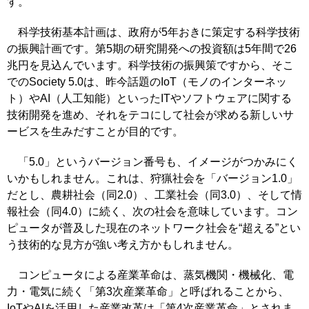
す。
科学技術基本計画は、政府が5年おきに策定する科学技術
の振興計画です。第5期の研究開発への投資額は5年間で26
兆円を見込んでいます。科学技術の振興策ですから、そこ
でのSociety 5.0は、昨今話題のIoT（モノのインターネッ
ト）やAI（人工知能）といったITやソフトウェアに関する
技術開発を進め、それをテコにして社会が求める新しいサ
ービスを生みだすことが目的です。
「5.0」というバージョン番号も、イメージがつかみにく
いかもしれません。これは、狩猟社会を「バージョン1.0」
だとし、農耕社会（同2.0）、工業社会（同3.0）、そして情
報社会（同4.0）に続く、次の社会を意味しています。コン
ピュータが普及した現在のネットワーク社会を“超える”とい
う技術的な見方が強い考え方かもしれません。
コンピュータによる産業革命は、蒸気機関・機械化、電
力・電気に続く「第3次産業革命」と呼ばれることから、
IoTやAIを活用した産業改革は「第4次産業革命」とされま