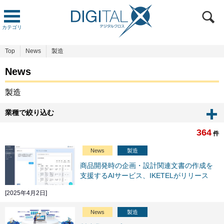
カテゴリ
Top
News
製造
News
製造
業種で絞り込む
364
件
News
製造
商品開発時の企画・設計関連文書の作成を
支援するAIサービス、IKETELがリリース
[2025年4月2日]
News
製造