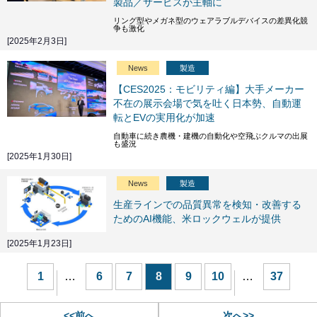
製品／サービスが主軸に
リング型やメガネ型のウェアラブルデバイスの差異化競
争も激化
[2025年2月3日]
News
製造
【CES2025：モビリティ編】大手メーカー
不在の展示会場で気を吐く日本勢、自動運
転とEVの実用化が加速
自動車に続き農機・建機の自動化や空飛ぶクルマの出展
も盛況
[2025年1月30日]
News
製造
生産ラインでの品質異常を検知・改善する
ためのAI機能、米ロックウェルが提供
[2025年1月23日]
1
…
6
7
8
9
10
…
37
<<前へ
次へ>>