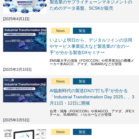
製造業のサプライチェーンマネジメントの
ためのデータ基盤、SCSKが販売
[2025年4月1日]
News
製造
いよいよ明日から、デジタルツインの活用
やサービス事業拡大など製造業の”次の一
手”が分かる製造DXセミナー
EMS最大手の鴻海（FOXCCON）や世界第3位の農機メ
ーカー米AGCO、アマダ、SUBARUなどが登壇
[2025年3月10日]
News
製造
AI協創時代の製造DXの”打ち手”が分かる
「Industrial Transformation Day 2025」、3
月11日・12日に開催
台湾・鴻海（FOXCCON）や米AGCO、アマダ、JFEス
チール、SUBARU、バルカーなどが登壇
[2025年3月5日]
News
製造