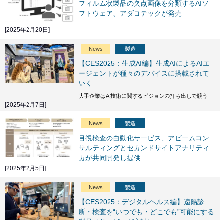
フィルム状製品の欠点画像を分類するAIソ
フトウェア、アダコテックが発売
[2025年2月20日]
News
製造
【CES2025：生成AI編】生成AIによるAIエ
ージェントが種々のデバイスに搭載されて
いく
大手企業はAI技術に関するビジョンの打ち出しで競う
[2025年2月7日]
News
製造
目視検査の自動化サービス、アビームコン
サルティングとセカンドサイトアナリティ
カが共同開発し提供
[2025年2月5日]
News
製造
【CES2025：デジタルヘルス編】遠隔診
断・検査を“いつでも・どこでも”可能にする