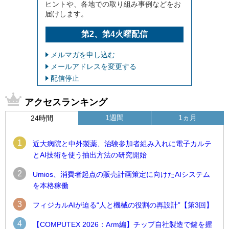
ヒントや、各地での取り組み事例などをお
届けします。
第2、第4火曜配信
メルマガを申し込む
メールアドレスを変更する
配信停止
アクセスランキング
1週間
1ヵ月
24時間
1
近大病院と中外製薬、治験参加者組み入れに電子カルテ
とAI技術を使う抽出方法の研究開始
2
Umios、消費者起点の販売計画策定に向けたAIシステム
を本格稼働
3
フィジカルAIが迫る“人と機械の役割の再設計”【第3回】
4
【COMPUTEX 2026：Arm編】チップ自社製造で鍵を握