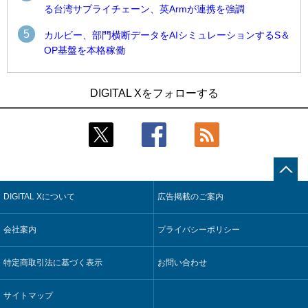
る台湾サプライチェーン、英Armが連携を強調
5
カルビー、部門横断データをAIシミュレーションするS＆
OP基盤を本格稼働
1
1
Umios、消費者起点の販売計画策定に向けたAIシステムを本格
古河電工、全社データの横断利用に向け仮想化技術を使う統
DIGITAL Xをフォローする
稼働
合基盤を本格稼働
2
2
製造業の現場の暗黙知を組織横断で活用するためのナレッジ
鹿島建設、鋼管柱へのコンクリート充填時の異常を検出する
管理基盤、LIGHTzが提供
AIを遠隔監視システムに実装
3
3
コスモ石油、製油所の設備点検への四足歩行ロボット利用を
そもそも今の仕事はAIエージェントを求めているのか【第25
検証
回】
DIGITAL Xについて
広告掲載のご案内
4
4
近大病院と中外製薬、治験参加者組み入れに電子カルテとAI
製造業の現場の暗黙知を組織横断で活用するためのナレッジ
技術を使う抽出方法の研究開始
管理基盤、LIGHTzが提供
会社案内
プライバシーポリシー
5
5
【COMPUTEX 2026：Arm編】チップ自社製造で鍵を握る台
Umios、消費者起点の販売計画策定に向けたAIシステムを本格
湾サプライチェーン、英Armが連携を強調
稼働
特定商取引法に基づく表示
お問い合わせ
サイトマップ