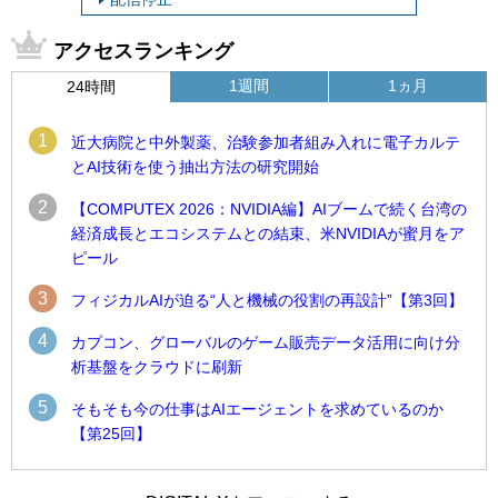
アクセスランキング
1週間
1ヵ月
24時間
1
近大病院と中外製薬、治験参加者組み入れに電子カルテ
とAI技術を使う抽出方法の研究開始
2
【COMPUTEX 2026：NVIDIA編】AIブームで続く台湾の
経済成長とエコシステムとの結束、米NVIDIAが蜜月をア
ピール
3
フィジカルAIが迫る“人と機械の役割の再設計”【第3回】
4
カプコン、グローバルのゲーム販売データ活用に向け分
析基盤をクラウドに刷新
5
そもそも今の仕事はAIエージェントを求めているのか
【第25回】
1
1
近大病院と中外製薬、治験参加者組み入れに電子カルテとAI
古河電工、全社データの横断利用に向け仮想化技術を使う統