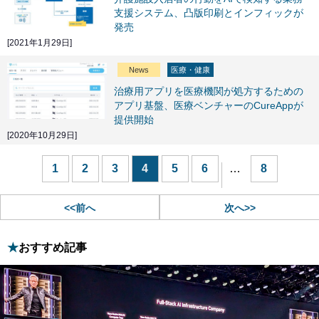
支援システム、凸版印刷とインフィックが
発売
[2021年1月29日]
News
医療・健康
治療用アプリを医療機関が処方するための
アプリ基盤、医療ベンチャーのCureAppが
提供開始
[2020年10月29日]
1
2
3
4
5
6
…
8
<<前へ
次へ>>
おすすめ記事