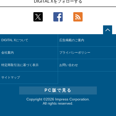
DIGITAL Xをフォローする
技術を使う抽出方法の研究開始
合基盤を本格稼働
2
2
Umios、消費者起点の販売計画策定に向けたAIシステムを本格
鹿島建設、鋼管柱へのコンクリート充填時の異常を検出する
稼働
AIを遠隔監視システムに実装
3
3
【COMPUTEX 2026：Arm編】チップ自社製造で鍵を握る台
近大病院と中外製薬、治験参加者組み入れに電子カルテとAI
湾サプライチェーン、英Armが連携を強調
技術を使う抽出方法の研究開始
DIGITAL Xについて
広告掲載のご案内
4
4
コスモ石油、製油所の設備点検への四足歩行ロボット利用を
そもそも今の仕事はAIエージェントを求めているのか【第25
検証
回】
会社案内
プライバシーポリシー
5
5
フィジカルAIが迫る“人と機械の役割の再設計”【第3回】
製造業の現場の暗黙知を組織横断で活用するためのナレッジ
管理基盤、LIGHTzが提供
特定商取引法に基づく表示
お問い合わせ
サイトマップ
PC版で見る
Copyright ©
2026 Impress Corporation.
All rights reserved.