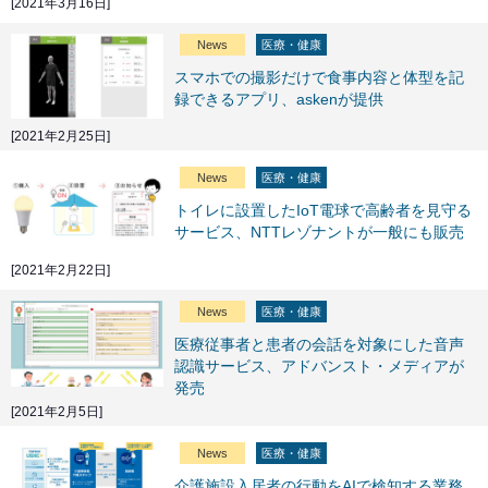
[2021年3月16日]
News
医療・健康
スマホでの撮影だけで食事内容と体型を記
録できるアプリ、askenが提供
[2021年2月25日]
News
医療・健康
トイレに設置したIoT電球で高齢者を見守る
サービス、NTTレゾナントが一般にも販売
[2021年2月22日]
News
医療・健康
医療従事者と患者の会話を対象にした音声
認識サービス、アドバンスト・メディアが
発売
[2021年2月5日]
News
医療・健康
介護施設入居者の行動をAIで検知する業務