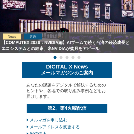
News
共通
【COMPUTEX 2026：NVIDIA編】AIブームで続く台湾の経済成長と
エコシステムとの結束、米NVIDIAが蜜月をアピール
DIGITAL X News
メールマガジン
ご案内
の
あなたの課題をデジタルで解決するための
ヒントや、各地での取り組み事例などをお
届けします。
第2、第4火曜配信
メルマガを申し込む
メールアドレスを変更する
配信停止