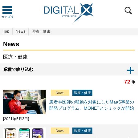
カテゴリ
Top
News
医療・健康
News
医療・健康
業種で絞り込む
72
件
News
医療・健康
患者や医師の移動を対象にしたMaaS事業の
開発プログラム、MONETとシミックが開始
[2021年5月3日]
News
医療・健康