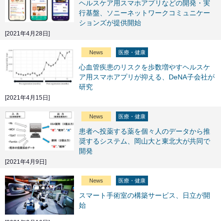
ヘルスケア用スマホアプリなどの開発・実
行基盤、ソニーネットワークコミュニケー
ションズが提供開始
[2021年4月28日]
News
医療・健康
心血管疾患のリスクを歩数増やすヘルスケ
ア用スマホアプリが抑える、DeNA子会社が
研究
[2021年4月15日]
News
医療・健康
患者へ投薬する薬を個々人のデータから推
奨するシステム、岡山大と東北大が共同で
開発
[2021年4月9日]
News
医療・健康
スマート手術室の構築サービス、日立が開
始