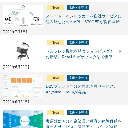
News
流通・小売り
スマートコインロッカーを自社サービスに
組み込むためのAPI、SPACERが提供開始
[2021年7月7日]
News
流通・小売り
セルフレジ機能を持つショッピングカート
の新型、Retail AIがサブスク型で提供
[2021年6月28日]
News
流通・小売り
D2Cブランド向けの物流管理サービス、
AnyMind Groupが発売
[2021年6月24日]
News
流通・小売り
実店舗における従業員と顧客の体験価値を
高めるサービス、電通アイソバーが開始