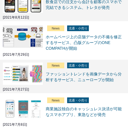
飲食店での注文から会計を顧客のスマホで
完結できるシステム、トレタが発売
[2021年8月12日]
News
流通・小売り
ホームページ上の店舗データの不備を修正
するサービス、凸版グループのONE
COMPATHが開始
[2021年7月29日]
News
流通・小売り
ファッショントレンドを画像データから分
析するサービス、ニューロープが開始
[2021年7月27日]
News
流通・小売り
商業施設独自のキャッシュレス決済が可能
なスマホアプリ、東急などが発売
[2021年7月8日]