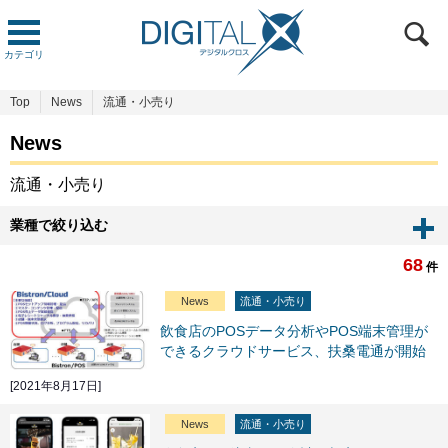
カテゴリ
Top
News
流通・小売り
News
流通・小売り
業種で絞り込む
68
件
News
流通・小売り
飲食店のPOSデータ分析やPOS端末管理が
できるクラウドサービス、扶桑電通が開始
[2021年8月17日]
News
流通・小売り