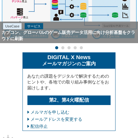
UseCase
サービス
カプコン、グローバルのゲーム販売データ活用に向け分析基盤をクラ
ウドに刷新
DIGITAL X News
メールマガジン
ご案内
の
あなたの課題をデジタルで解決するための
ヒントや、各地での取り組み事例などをお
届けします。
第2、第4火曜配信
メルマガを申し込む
メールアドレスを変更する
配信停止