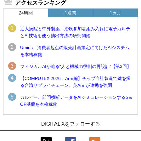
アクセスランキング
1週間
1ヵ月
24時間
1
近大病院と中外製薬、治験参加者組み入れに電子カルテ
とAI技術を使う抽出方法の研究開始
2
Umios、消費者起点の販売計画策定に向けたAIシステム
を本格稼働
3
フィジカルAIが迫る“人と機械の役割の再設計”【第3回】
4
【COMPUTEX 2026：Arm編】チップ自社製造で鍵を握
る台湾サプライチェーン、英Armが連携を強調
5
カルビー、部門横断データをAIシミュレーションするS＆
OP基盤を本格稼働
1
1
Umios、消費者起点の販売計画策定に向けたAIシステムを本格
古河電工、全社データの横断利用に向け仮想化技術を使う統
DIGITAL Xをフォローする
稼働
合基盤を本格稼働
2
2
製造業の現場の暗黙知を組織横断で活用するためのナレッジ
鹿島建設、鋼管柱へのコンクリート充填時の異常を検出する