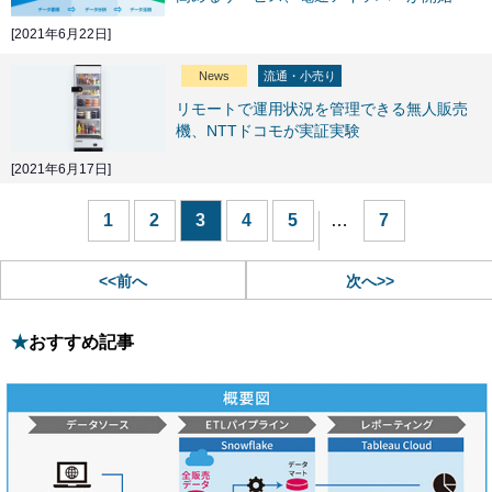
[2021年6月22日]
News
流通・小売り
リモートで運用状況を管理できる無人販売
機、NTTドコモが実証実験
[2021年6月17日]
1
2
3
4
5
…
7
<<前へ
次へ>>
おすすめ記事