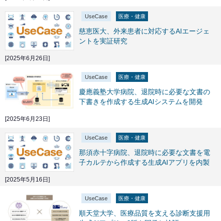
UseCase
医療・健康
慈恵医大、外来患者に対応するAIエージェ
ントを実証研究
[2025年6月26日]
UseCase
医療・健康
慶應義塾大学病院、退院時に必要な文書の
下書きを作成する生成AIシステムを開発
[2025年6月23日]
UseCase
医療・健康
那須赤十字病院、退院時に必要な文書を電
子カルテから作成する生成AIアプリを内製
[2025年5月16日]
UseCase
医療・健康
順天堂大学、医療品質を支える診断支援用