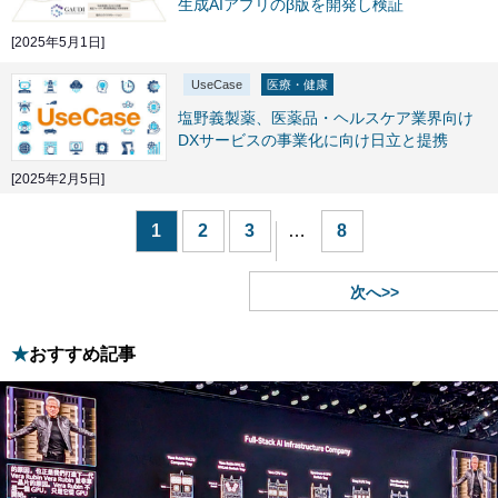
生成AIアプリのβ版を開発し検証
[2025年5月1日]
UseCase
医療・健康
塩野義製薬、医薬品・ヘルスケア業界向け
DXサービスの事業化に向け日立と提携
[2025年2月5日]
1
2
3
…
8
次へ>>
おすすめ記事