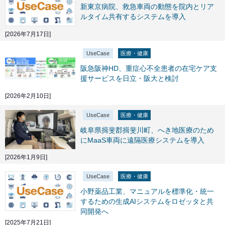
新東京病院、救急車両の動態を院内とリア
ルタイム共有するシステムを導入
[2026年7月17日]
UseCase
医療・健康
阪急阪神HD、重症心不全患者の在宅ケア支
援サービスを日立・阪大と検討
[2026年2月10日]
UseCase
医療・健康
岐阜県揖斐郡揖斐川町、へき地医療のため
にMaaS車両に遠隔医療システムを導入
[2026年1月9日]
UseCase
医療・健康
小野薬品工業、マニュアルを標準化・統一
するための生成AIシステムをロゼッタと共
同開発へ
[2025年7月21日]