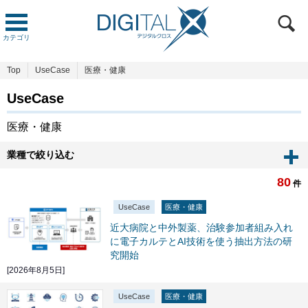
カテゴリ
Top
UseCase
医療・健康
UseCase
医療・健康
業種で絞り込む
80
件
UseCase
医療・健康
近大病院と中外製薬、治験参加者組み入れ
に電子カルテとAI技術を使う抽出方法の研
究開始
[2026年8月5日]
UseCase
医療・健康