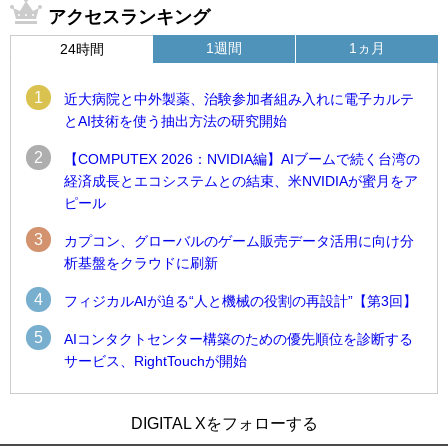
アクセスランキング
1週間
1ヵ月
24時間
1
近大病院と中外製薬、治験参加者組み入れに電子カルテ
とAI技術を使う抽出方法の研究開始
2
【COMPUTEX 2026：NVIDIA編】AIブームで続く台湾の
経済成長とエコシステムとの結束、米NVIDIAが蜜月をア
ピール
3
カプコン、グローバルのゲーム販売データ活用に向け分
析基盤をクラウドに刷新
4
フィジカルAIが迫る“人と機械の役割の再設計”【第3回】
5
AIコンタクトセンター構築のための優先順位を診断する
サービス、RightTouchが開始
1
1
近大病院と中外製薬、治験参加者組み入れに電子カルテとAI
古河電工、全社データの横断利用に向け仮想化技術を使う統
DIGITAL Xをフォローする
技術を使う抽出方法の研究開始
合基盤を本格稼働