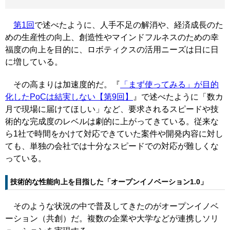
第1回
で述べたように、人手不足の解消や、経済成長のた
めの生産性の向上、創造性やマインドフルネスのための幸
福度の向上を目的に、ロボティクスの活用ニーズは日に日
に増している。
その高まりは加速度的だ。『
「まず使ってみる」が目的
化したPoCは結実しない【第9回】
』で述べたように「数カ
月で現場に届けてほしい」など、要求されるスピードや技
術的な完成度のレベルは劇的に上がってきている。従来な
ら1社で時間をかけて対応できていた案件や開発内容に対し
ても、単独の会社では十分なスピードでの対応が難しくな
っている。
技術的な性能向上を目指した「オープンイノベーション1.0」
そのような状況の中で普及してきたのがオープンイノベ
ーション（共創）だ。複数の企業や大学などが連携しソリ