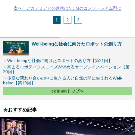
次へ
アカデミアとの連携はN：Mのコンソーシアム型に
1
2
3
Well-beingな社会に向けたロボットの創り方
Well-beingな社会に向けたロボットのあり方【第21回】
高まるロボティクスニーズが求めるオープンイノベーション【第
20回】
多様な関わり合いの中に生きる人と自然の間に生まれるWell-
being【第19回】
columnトップへ
おすすめ記事