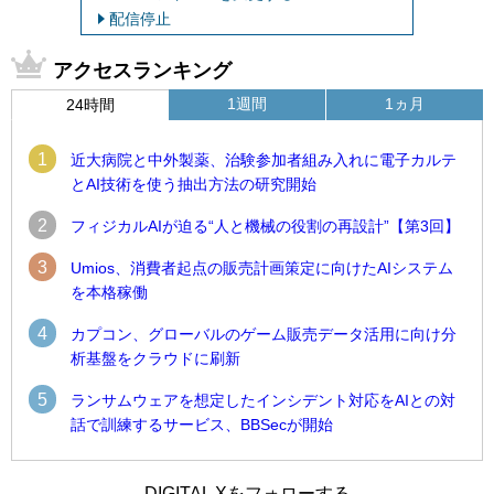
配信停止
アクセスランキング
1週間
1ヵ月
24時間
1
近大病院と中外製薬、治験参加者組み入れに電子カルテ
とAI技術を使う抽出方法の研究開始
2
フィジカルAIが迫る“人と機械の役割の再設計”【第3回】
3
Umios、消費者起点の販売計画策定に向けたAIシステム
を本格稼働
4
カプコン、グローバルのゲーム販売データ活用に向け分
析基盤をクラウドに刷新
5
ランサムウェアを想定したインシデント対応をAIとの対
話で訓練するサービス、BBSecが開始
1
1
Umios、消費者起点の販売計画策定に向けたAIシステムを本格
古河電工、全社データの横断利用に向け仮想化技術を使う統
DIGITAL Xをフォローする