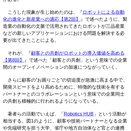
こうした現象が生じ始めたのは、『
ロボットによる自動
化の進化と新産業への適応【第2回】
』で述べたように、製
造業の自動化の文脈で活用されてきたロボットが三品産業
などの新しいアプリケーションにおける問題を解決する必
要が出てきたことによる。
それが、『
顧客との共創がロボットの導入価値を高める
【第8回】
』で述べた「顧客との共創」という意味での企業
間のオープンイノベーションの加速につながっていく。
さらに顧客の“お困りごと”の切迫度が急激に高まる中で、
開発スピードをより高めるために、特徴的な技術を有する
パートナーとのコラボレーションという意味での企業同士
の共創も積極的に行われるようになっている。
著者らの活動でいえば、「
Robotics HUB
」という活動が
相当する。図1のように、顧客や技術パートナーとなる企業
や先端研究を担う大学、省庁や地方自治体など官との連携