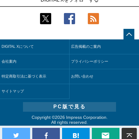
稼働
合基盤を本格稼働
2
2
近大病院と中外製薬、治験参加者組み入れに電子カルテとAI
鹿島建設、鋼管柱へのコンクリート充填時の異常を検出する
技術を使う抽出方法の研究開始
AIを遠隔監視システムに実装
3
3
コスモ石油、製油所の設備点検への四足歩行ロボット利用を
そもそも今の仕事はAIエージェントを求めているのか【第25
検証
回】
DIGITAL Xについて
広告掲載のご案内
4
4
【COMPUTEX 2026：Arm編】チップ自社製造で鍵を握る台
製造業の現場の暗黙知を組織横断で活用するためのナレッジ
湾サプライチェーン、英Armが連携を強調
管理基盤、LIGHTzが提供
会社案内
プライバシーポリシー
5
5
製造業の現場の暗黙知を組織横断で活用するためのナレッジ
Umios、消費者起点の販売計画策定に向けたAIシステムを本格
管理基盤、LIGHTzが提供
稼働
特定商取引法に基づく表示
お問い合わせ
サイトマップ
PC版で見る
Copyright ©
2026 Impress Corporation.
All rights reserved.