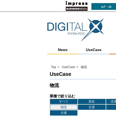
IoT・AI
News
UseCase
Top
UseCase
物流
UseCase
物流
業種で絞り込む
すべて
製造
流
物流
交通
共通