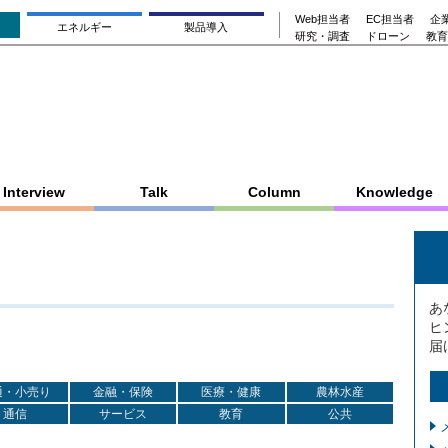
Web担当者
EC担当者
企業
エネルギー
製品導入
研究・調査
ドローン
教育
Interview
Talk
Column
Knowledge
あ
ヒ
届
通・小売り
金融・保険
医療・健康
農林水産
通信
サービス
教育
公共