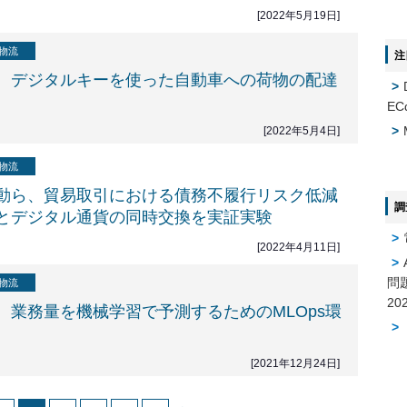
[2022年5月19日]
物流
注
、デジタルキーを使った自動車への荷物の配達
EC
[2022年5月4日]
物流
動ら、貿易取引における債務不履行リスク低減
調
とデジタル通貨の同時交換を実証実験
[2022年4月11日]
問
物流
、業務量を機械学習で予測するためのMLOps環
[2021年12月24日]