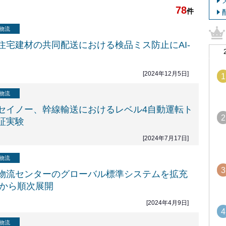
78
件
物流
住宅建材の共同配送における検品ミス防止にAI-
[2024年12月5日]
1
物流
セイノー、幹線輸送におけるレベル4自動運転ト
2
証実験
[2024年7月17日]
物流
3
物流センターのグローバル標準システムを拡充
夏から順次展開
[2024年4月9日]
4
物流