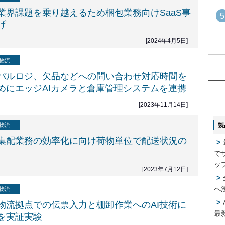
業界課題を乗り越えるため梱包業務向けSaaS事
5
げ
[2024年4月5日]
1
1
物流
バルロジ、欠品などへの問い合わせ対応時間を
めにエッジAIカメラと倉庫管理システムを連携
2
2
[2023年11月14日]
物流
製
3
3
集配業務の効率化に向け荷物単位で配送状況の
で
4
ッ
[2023年7月12日]
4
へ
物流
5
5
物流拠点での伝票入力と棚卸作業へのAI技術に
最
を実証実験