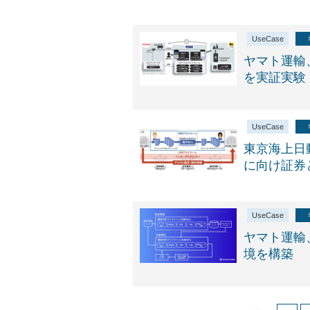
UseCase
ヤマト運輸
を実証実験
UseCase
東京海上日
に向け証券
UseCase
ヤマト運輸
境を構築