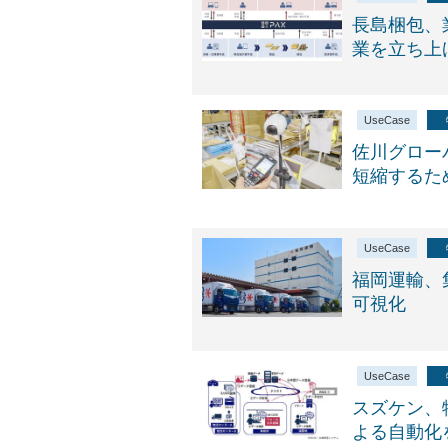
長島梱包、
業を立ち上
UseCase
佐川グロー
短縮するた
UseCase
福岡運輸、
可視化
UseCase
スズケン、
よる自動化