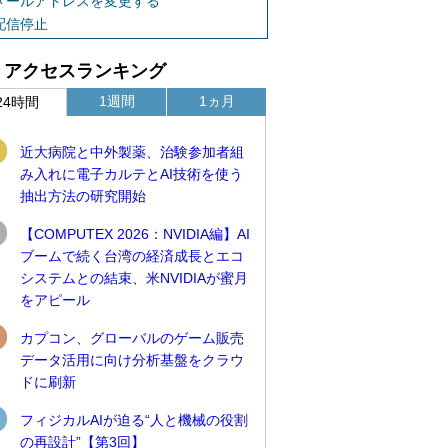
メールアドレスを変更する
配信停止
アクセスランキング
1週間
1ヵ月
24時間
近大病院と中外製薬、治験参加者組
み入れに電子カルテとAI技術を使う
抽出方法の研究開始
【COMPUTEX 2026：NVIDIA編】AI
ブームで続く台湾の経済成長とエコ
システムとの結束、米NVIDIAが蜜月
をアピール
カプコン、グローバルのゲーム販売
データ活用に向け分析基盤をクラウ
ドに刷新
フィジカルAIが迫る“人と機械の役割
の再設計”【第3回】