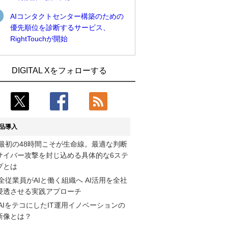
AIコンタクトセンター構築のための
優先順位を診断するサービス、
RightTouchが開始
近大病院と中外製薬、治験参加者組み入
古河電工、全社データの横断利用に向け
DIGITAL Xをフォローする
れに電子カルテとAI技術を使う抽出方法
仮想化技術を使う統合基盤を本格稼働
の研究開始
鹿島建設、鋼管柱へのコンクリート充填
Umios、消費者起点の販売計画策定に向
時の異常を検出するAIを遠隔監視システ
けたAIシステムを本格稼働
ムに実装
品導入
コスモ石油、製油所の設備点検への四足
近大病院と中外製薬、治験参加者組み入
最初の48時間こそが生命線。最適な判断
歩行ロボット利用を検証
れに電子カルテとAI技術を使う抽出方法
サイバー攻撃を封じ込める具体的な6ステ
の研究開始
【COMPUTEX 2026：Arm編】チップ自
プとは
社製造で鍵を握る台湾サプライチェー
そもそも今の仕事はAIエージェントを求
全従業員がAIと働く組織へ AI活用を全社
ン、英Armが連携を強調
めているのか【第25回】
浸透させる実践アプローチ
AIをテコにしたIT運用イノベーションの
フィジカルAIが迫る“人と機械の役割の再
製造業の現場の暗黙知を組織横断で活用
新像とは？
設計”【第3回】
するためのナレッジ管理基盤、LIGHTzが