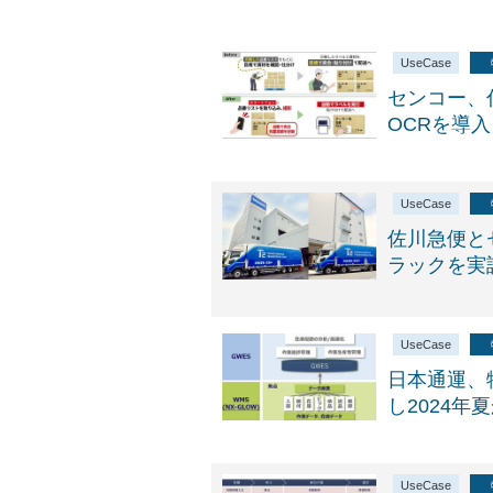
UseCase
センコー、
OCRを導入
UseCase
佐川急便と
ラックを実
UseCase
日本通運、
し2024年
UseCase