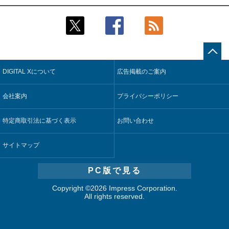
2
2
Umios、消費者起点の販売計画策定に向けたAIシステムを本格
鹿島建設、鋼管柱へのコンクリート充填時の異常を検出する
稼働
AIを遠隔監視システムに実装
3
3
【COMPUTEX 2026：Arm編】チップ自社製造で鍵を握る台
近大病院と中外製薬、治験参加者組み入れに電子カルテとAI
湾サプライチェーン、英Armが連携を強調
技術を使う抽出方法の研究開始
DIGITAL Xについて
広告掲載のご案内
4
4
フィジカルAIが迫る“人と機械の役割の再設計”【第3回】
そもそも今の仕事はAIエージェントを求めているのか【第25
回】
5
会社案内
2度のエネルギー危機が示す戦略転換と日本への期待【第2
プライバシーポリシー
5
回】
製造業の現場の暗黙知を組織横断で活用するためのナレッジ
管理基盤、LIGHTzが提供
特定商取引法に基づく表示
お問い合わせ
サイトマップ
PC版で見る
Copyright ©
2026 Impress Corporation.
All rights reserved.