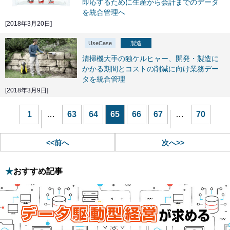
即応するために生産から会計までのデータ
を統合管理へ
[2018年3月20日]
UseCase
製造
清掃機大手の独ケルヒャー、開発・製造に
かかる期間とコストの削減に向け業務デー
タを統合管理
[2018年3月9日]
1
…
63
64
65
66
67
…
70
<<前へ
次へ>>
おすすめ記事