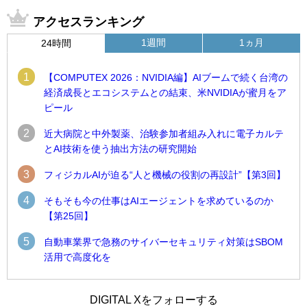
アクセスランキング
1週間
1ヵ月
24時間
1
【COMPUTEX 2026：NVIDIA編】AIブームで続く台湾の
経済成長とエコシステムとの結束、米NVIDIAが蜜月をア
ピール
2
近大病院と中外製薬、治験参加者組み入れに電子カルテ
とAI技術を使う抽出方法の研究開始
3
フィジカルAIが迫る“人と機械の役割の再設計”【第3回】
4
そもそも今の仕事はAIエージェントを求めているのか
【第25回】
5
自動車業界で急務のサイバーセキュリティ対策はSBOM
活用で高度化を
1
1
近大病院と中外製薬、治験参加者組み入れに電子カルテとAI
古河電工、全社データの横断利用に向け仮想化技術を使う統
DIGITAL Xをフォローする
技術を使う抽出方法の研究開始
合基盤を本格稼働