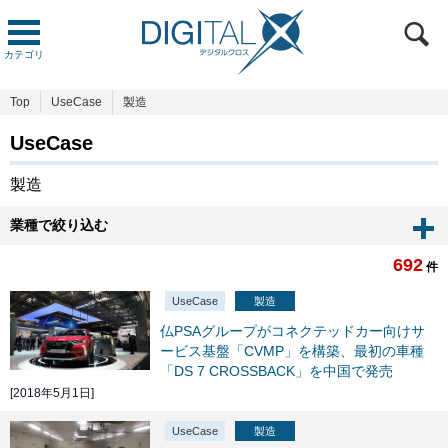
カテゴリ
Top
UseCase
製造
UseCase
製造
業種で絞り込む
692
件
UseCase
製造
仏PSAグループがコネクテッドカー向けサ
ービス基盤「CVMP」を構築、最初の車種
「DS 7 CROSSBACK」を中国で発売
[2018年5月1日]
UseCase
製造