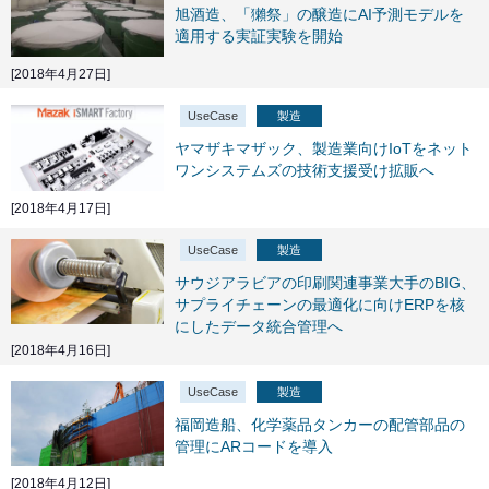
旭酒造、「獺祭」の醸造にAI予測モデルを
適用する実証実験を開始
[2018年4月27日]
UseCase
製造
ヤマザキマザック、製造業向けIoTをネット
ワンシステムズの技術支援受け拡販へ
[2018年4月17日]
UseCase
製造
サウジアラビアの印刷関連事業大手のBIG、
サプライチェーンの最適化に向けERPを核
にしたデータ統合管理へ
[2018年4月16日]
UseCase
製造
福岡造船、化学薬品タンカーの配管部品の
管理にARコードを導入
[2018年4月12日]