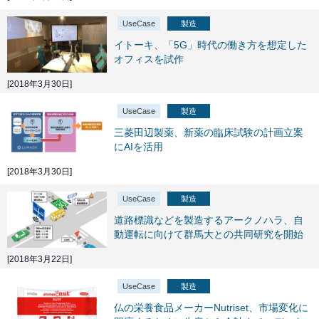
UseCase
製造
イトーキ、「5G」時代の働き方を想定した
オフィスを試作
[2018年3月30日]
UseCase
製造
三菱田辺製薬、新薬の臨床試験の計画立案
にAIを活用
[2018年3月30日]
UseCase
製造
道路標識などを製造するアークノハラ、自
動運転に向けて群馬大との共同研究を開始
[2018年3月22日]
UseCase
製造
仏の栄養食品メーカーNutriset、市場変化に