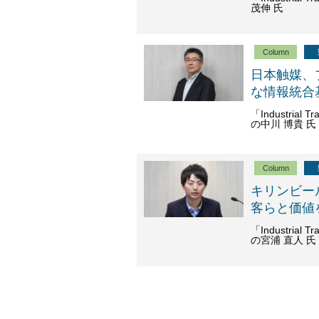
茂伸 氏
Column
日本触媒、
な情報統合
「Industria
の中川 博貴 氏
Column
キリンビー
客らと価値
「Industria
の宮浦 直人 氏