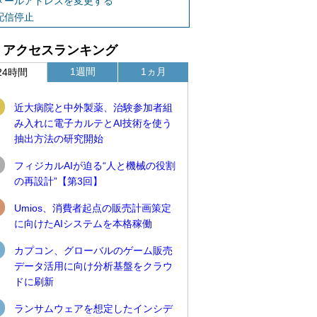
メールアドレスを変更する
配信停止
アクセスランキング
1週間
1ヵ月
24時間
近大病院と中外製薬、治験参加者組
み入れに電子カルテとAI技術を使う
抽出方法の研究開始
フィジカルAIが迫る“人と機械の役割
の再設計”【第3回】
Umios、消費者起点の販売計画策定
に向けたAIシステムを本格稼働
カプコン、グローバルのゲーム販売
データ活用に向け分析基盤をクラウ
ドに刷新
ランサムウェアを想定したインシデ