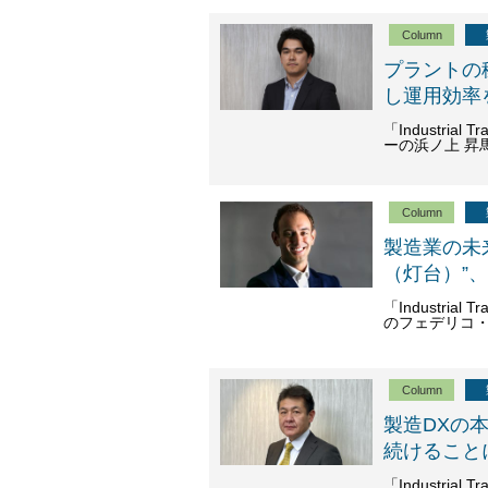
Column
プラントの
し運用効率
「Industrial
ーの浜ノ上 昇馬
Column
製造業の未
（灯台）”
「Industria
のフェデリコ・
Column
製造DXの
続けること
「Industrial