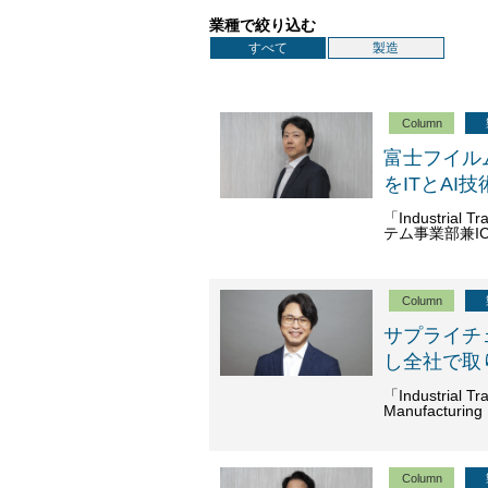
業種で絞り込む
すべて
製造
Column
富士フイル
をITとAI
「Industria
テム事業部兼I
Column
サプライチ
し全社で取
「Industrial
Manufacturin
Column