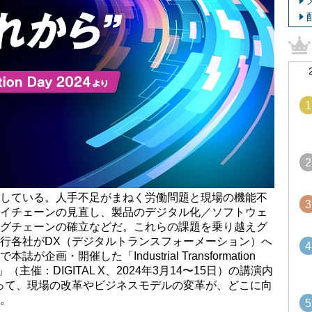
1
2
している。人手不足がまねく労働問題と現場の機能不
3
イチェーンの見直し、製品のデジタル化／ソフトウェ
グチェーンの確立などだ。これらの課題を乗り越えグ
行各社がDX（デジタルトランスフォーメーション）へ
4
画・開催した「Industrial Transformation
」（主催：DIGITAL X、2024年3月14〜15日）の講演内
って、現場の改革やビジネスモデルの変革が、どこに向
。
5