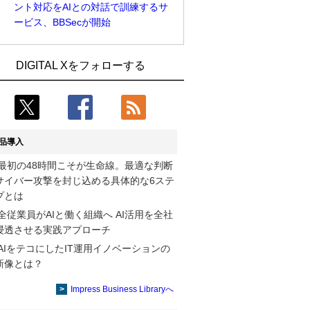
ント対応をAIとの対話で訓練するサ
ービス、BBSecが開始
Umios、消費者起点の販売計画策定に向
古河電工、全社データの横断利用に向け
DIGITAL Xをフォローする
けたAIシステムを本格稼働
仮想化技術を使う統合基盤を本格稼働
近大病院と中外製薬、治験参加者組み入
鹿島建設、鋼管柱へのコンクリート充填
れに電子カルテとAI技術を使う抽出方法
時の異常を検出するAIを遠隔監視システ
の研究開始
ムに実装
品導入
コスモ石油、製油所の設備点検への四足
そもそも今の仕事はAIエージェントを求
最初の48時間こそが生命線。最適な判断
歩行ロボット利用を検証
めているのか【第25回】
サイバー攻撃を封じ込める具体的な6ステ
【COMPUTEX 2026：Arm編】チップ自
製造業の現場の暗黙知を組織横断で活用
プとは
社製造で鍵を握る台湾サプライチェー
するためのナレッジ管理基盤、LIGHTzが
全従業員がAIと働く組織へ AI活用を全社
ン、英Armが連携を強調
提供
浸透させる実践アプローチ
AIをテコにしたIT運用イノベーションの
製造業の現場の暗黙知を組織横断で活用
Umios、消費者起点の販売計画策定に向
新像とは？
するためのナレッジ管理基盤、LIGHTzが
けたAIシステムを本格稼働
提供
Impress Business Libraryへ