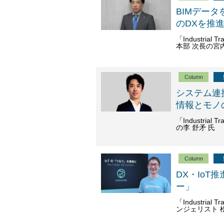
BIMデー
のDXを推
「Industria
本部 次長の宮内
Column
システム連
情報とモノ
「Industria
の李 舒矛 氏
Column
DX・IoT
ー」
「Industria
ンジェリスト 松