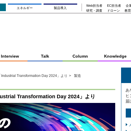
Web担当者
EC担当者
企業
エネルギー
製品導入
研究・調査
ドローン
教育
Interview
Talk
Column
Knowledge
strial Transformation Day 2024」より
製造
あ
ヒ
ial Transformation Day 2024」より
届