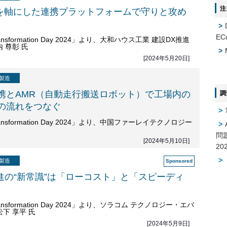
注
タを軸にした連携プラットフォームで守りと攻め
進
EC
l Transformation Day 2024」より、大和ハウス工業 建設DX推進
 尊彰 氏
[2024年5月20日]
製造
携とAMR（自動走行搬送ロボット）で工場内の
調
の流れをつなぐ
l Transformation Day 2024」より、中国ファーレイテクノロジー
問
[2024年5月10日]
製造
推進の“新常識”は「ローコスト」と「スピーディ
l Transformation Day 2024」より、ソラコム テクノロジー・エバ
下 享平 氏
[2024年5月9日]