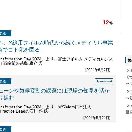
12
1
1
件
製造
2
2
ム、X線用フィルム時代から続くメディカル事業
技術でコト化を図る
l Transformation Day 2024」より、富士フイルム メディカルシス
製
CT戦略部の越島 康介 氏
3
3
[2024年6月7日]
で
4
4
製造
ッ
ェーンや気候変動の課題には現場の知見を活か
り組む
へ
5
5
 Transformation Day 2024」より、米Slalom日本法人
g Practice Leadの石川 啓 氏
最
[2024年5月21日]
製造