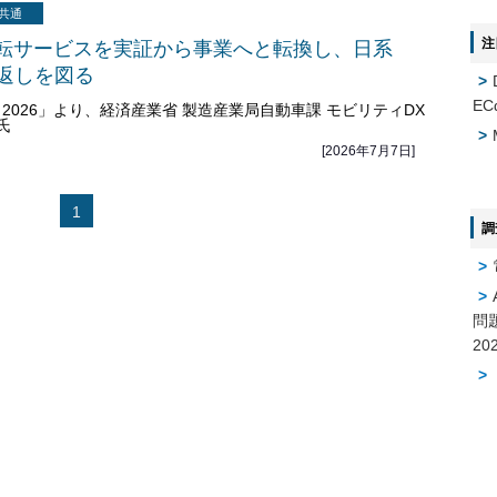
共通
注
転サービスを実証から事業へと転換し、日系
き返しを図る
EC
ト2026」より、経済産業省 製造産業局自動車課 モビリティDX
氏
[2026年7月7日]
1
調
問