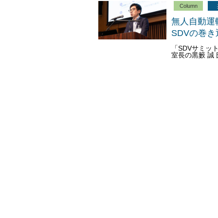
Column
無人自動運
SDVの巻
「SDVサミッ
室長の黒籔 誠 