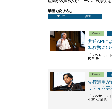
産業が次世代のグローバル競争力を
業種で絞り込む
すべて
共通
Column
共通APIに
転攻勢に出
「SDVサミット2
広章 氏
Column
先行適用が迫
リティを実
「SDVサミット202
小林 弘樹 氏