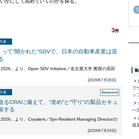
いかにして高めていくのかを探る。
5
3
1
1
件
共通
2
よって“開かれた”SDVで、日本の自動車産業は逆
2
る
026」より、Open SDV Initiative／名古屋大学 教授の高田
製
3
3
[2026年7月28日]
で
共通
ッ
4
4
るCRAに備えて、“攻め”と“守り”の製品セキュ
装する
へ
5
5
6」より、Covalent／Syn-Resilient Managing Directorの
最
[2026年7月24日]