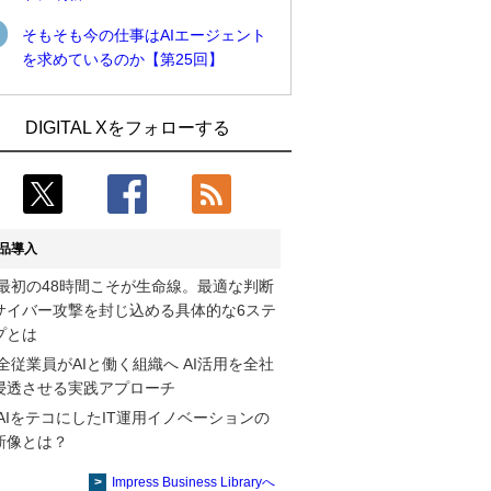
そもそも今の仕事はAIエージェント
を求めているのか【第25回】
近大病院と中外製薬、治験参加者組み入
古河電工、全社データの横断利用に向け
DIGITAL Xをフォローする
れに電子カルテとAI技術を使う抽出方法
仮想化技術を使う統合基盤を本格稼働
の研究開始
鹿島建設、鋼管柱へのコンクリート充填
Umios、消費者起点の販売計画策定に向
時の異常を検出するAIを遠隔監視システ
けたAIシステムを本格稼働
ムに実装
品導入
【COMPUTEX 2026：Arm編】チップ自
近大病院と中外製薬、治験参加者組み入
最初の48時間こそが生命線。最適な判断
社製造で鍵を握る台湾サプライチェー
れに電子カルテとAI技術を使う抽出方法
サイバー攻撃を封じ込める具体的な6ステ
ン、英Armが連携を強調
の研究開始
プとは
コスモ石油、製油所の設備点検への四足
そもそも今の仕事はAIエージェントを求
全従業員がAIと働く組織へ AI活用を全社
歩行ロボット利用を検証
めているのか【第25回】
浸透させる実践アプローチ
AIをテコにしたIT運用イノベーションの
フィジカルAIが迫る“人と機械の役割の再
製造業の現場の暗黙知を組織横断で活用
新像とは？
設計”【第3回】
するためのナレッジ管理基盤、LIGHTzが
提供
Impress Business Libraryへ