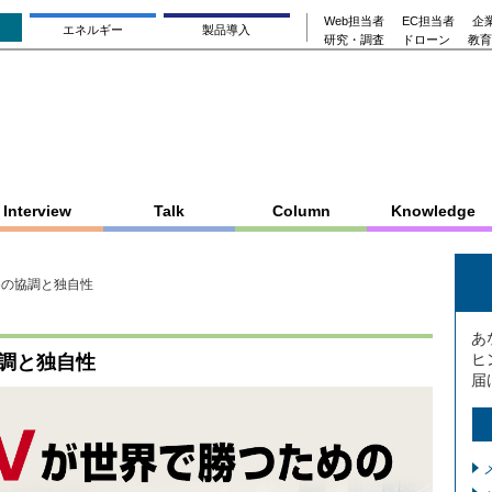
Web担当者
EC担当者
企業
エネルギー
製品導入
研究・調査
ドローン
教育
Interview
Talk
Column
Knowledge
めの協調と独自性
あ
ヒ
協調と独自性
届