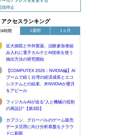
メールアドレスを変更する
配信停止
アクセスランキング
1週間
1ヵ月
24時間
近大病院と中外製薬、治験参加者組
み入れに電子カルテとAI技術を使う
抽出方法の研究開始
【COMPUTEX 2026：NVIDIA編】AI
ブームで続く台湾の経済成長とエコ
システムとの結束、米NVIDIAが蜜月
をアピール
フィジカルAIが迫る“人と機械の役割
の再設計”【第3回】
カプコン、グローバルのゲーム販売
データ活用に向け分析基盤をクラウ
ドに刷新