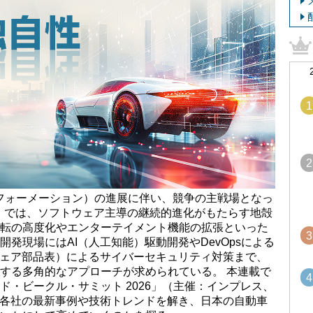
1
2
フォーメーション）の進展に伴い、競争の主戦場となっ
 Vehicle）では、ソフトウェア主導の継続的進化がもたらす地殻
転の高度化やエンターテイメント機能の拡張といった
3
発現場にはAI（人工知能）駆動開発やDevOpsによる
ウェア部品表）によるサイバーセキュリティ対策まで、
する多角的なアプローチが求められている。 本連載で
4
ド・ビークル・サミット 2026」（主催：インプレス、
ら、各社の最新事例や技術トレンドを解き、日本の自動車