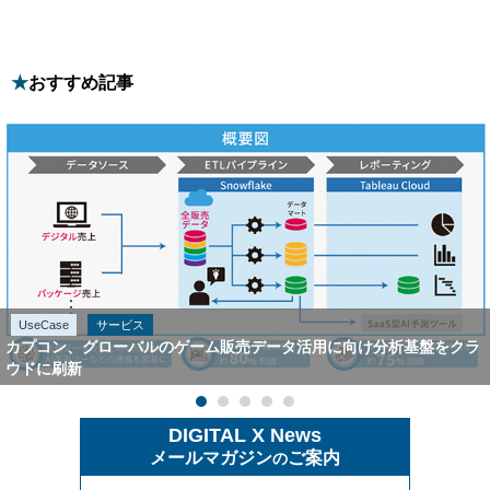
おすすめ記事
UseCase
サービス
カプコン、グローバルのゲーム販売データ活用に向け分析基盤をクラ
ウドに刷新
DIGITAL X News
メールマガジン
ご案内
の