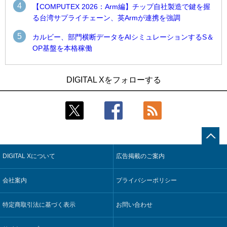
4
【COMPUTEX 2026：Arm編】チップ自社製造で鍵を握
る台湾サプライチェーン、英Armが連携を強調
5
カルビー、部門横断データをAIシミュレーションするS＆
OP基盤を本格稼働
1
1
Umios、消費者起点の販売計画策定に向けたAIシステムを本格
古河電工、全社データの横断利用に向け仮想化技術を使う統
DIGITAL Xをフォローする
稼働
合基盤を本格稼働
2
2
製造業の現場の暗黙知を組織横断で活用するためのナレッジ
鹿島建設、鋼管柱へのコンクリート充填時の異常を検出する
管理基盤、LIGHTzが提供
AIを遠隔監視システムに実装
3
3
コスモ石油、製油所の設備点検への四足歩行ロボット利用を
そもそも今の仕事はAIエージェントを求めているのか【第25
検証
回】
DIGITAL Xについて
広告掲載のご案内
4
4
近大病院と中外製薬、治験参加者組み入れに電子カルテとAI
製造業の現場の暗黙知を組織横断で活用するためのナレッジ
技術を使う抽出方法の研究開始
管理基盤、LIGHTzが提供
会社案内
プライバシーポリシー
5
5
【COMPUTEX 2026：Arm編】チップ自社製造で鍵を握る台
Umios、消費者起点の販売計画策定に向けたAIシステムを本格
湾サプライチェーン、英Armが連携を強調
稼働
特定商取引法に基づく表示
お問い合わせ