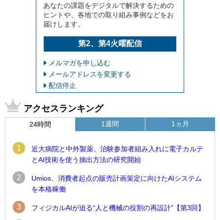
あなたの課題をデジタルで解決するための
ヒントや、各地での取り組み事例などをお
届けします。
第2、第4火曜配信
メルマガを申し込む
メールアドレスを変更する
配信停止
アクセスランキング
1週間
1ヵ月
24時間
1
近大病院と中外製薬、治験参加者組み入れに電子カルテ
とAI技術を使う抽出方法の研究開始
2
Umios、消費者起点の販売計画策定に向けたAIシステム
を本格稼働
3
フィジカルAIが迫る“人と機械の役割の再設計”【第3回】