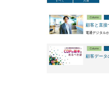
すべて
共通
Column
顧客と直接
電通デジタル
Column
顧客データ