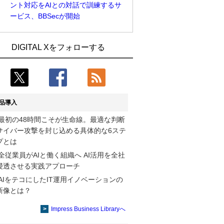
ント対応をAIとの対話で訓練するサ
ービス、BBSecが開始
Umios、消費者起点の販売計画策定に向
古河電工、全社データの横断利用に向け
DIGITAL Xをフォローする
けたAIシステムを本格稼働
仮想化技術を使う統合基盤を本格稼働
近大病院と中外製薬、治験参加者組み入
鹿島建設、鋼管柱へのコンクリート充填
れに電子カルテとAI技術を使う抽出方法
時の異常を検出するAIを遠隔監視システ
の研究開始
ムに実装
品導入
コスモ石油、製油所の設備点検への四足
そもそも今の仕事はAIエージェントを求
最初の48時間こそが生命線。最適な判断
歩行ロボット利用を検証
めているのか【第25回】
サイバー攻撃を封じ込める具体的な6ステ
【COMPUTEX 2026：Arm編】チップ自
製造業の現場の暗黙知を組織横断で活用
プとは
社製造で鍵を握る台湾サプライチェー
するためのナレッジ管理基盤、LIGHTzが
全従業員がAIと働く組織へ AI活用を全社
ン、英Armが連携を強調
提供
浸透させる実践アプローチ
AIをテコにしたIT運用イノベーションの
製造業の現場の暗黙知を組織横断で活用
Umios、消費者起点の販売計画策定に向
新像とは？
するためのナレッジ管理基盤、LIGHTzが
けたAIシステムを本格稼働
提供
Impress Business Libraryへ