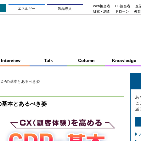
Web担当者
EC担当者
企業
エネルギー
製品導入
研究・調査
ドローン
教育
Interview
Talk
Column
Knowledge
CDPの基本とあるべき姿
あ
ヒ
の基本とあるべき姿
届