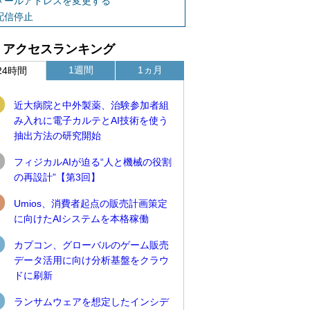
メールアドレスを変更する
配信停止
アクセスランキング
1週間
1ヵ月
24時間
近大病院と中外製薬、治験参加者組
み入れに電子カルテとAI技術を使う
抽出方法の研究開始
フィジカルAIが迫る“人と機械の役割
の再設計”【第3回】
Umios、消費者起点の販売計画策定
に向けたAIシステムを本格稼働
カプコン、グローバルのゲーム販売
データ活用に向け分析基盤をクラウ
ドに刷新
ランサムウェアを想定したインシデ