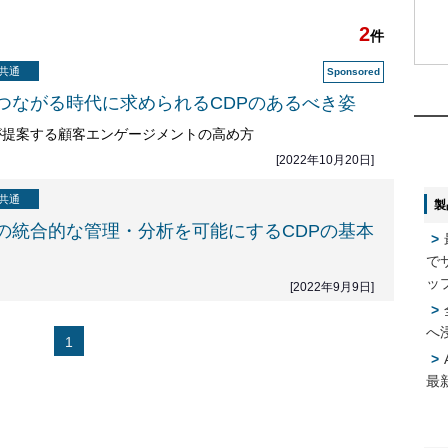
2
件
共通
1
1
つながる時代に求められるCDPのあるべき姿
が提案する顧客エンゲージメントの高め方
2
2
[2022年10月20日]
共通
製
3
3
の統合的な管理・分析を可能にするCDPの基本
で
4
4
ッ
[2022年9月9日]
へ
1
5
5
最