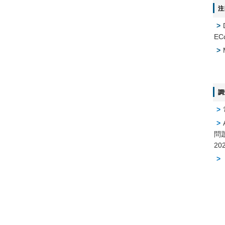
注
EC
調
問