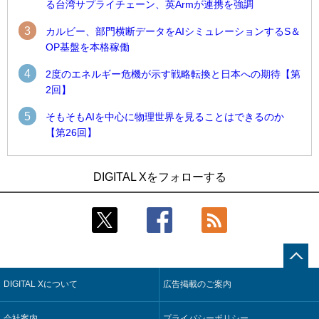
る台湾サプライチェーン、英Armが連携を強調
3
カルビー、部門横断データをAIシミュレーションするS＆
OP基盤を本格稼働
4
2度のエネルギー危機が示す戦略転換と日本への期待【第
2回】
5
そもそもAIを中心に物理世界を見ることはできるのか
【第26回】
1
1
製造業の現場の暗黙知を組織横断で活用するためのナレッジ
古河電工、全社データの横断利用に向け仮想化技術を使う統
DIGITAL Xをフォローする
管理基盤、LIGHTzが提供
合基盤を本格稼働
2
2
コスモ石油、製油所の設備点検への四足歩行ロボット利用を
鹿島建設、鋼管柱へのコンクリート充填時の異常を検出する
検証
AIを遠隔監視システムに実装
3
3
Umios、消費者起点の販売計画策定に向けたAIシステムを本格
そもそも今の仕事はAIエージェントを求めているのか【第25
稼働
回】
DIGITAL Xについて
広告掲載のご案内
4
4
CRAの要求を満たすSBOMは「ソフトウェアBOM」ではなく
製造業の現場の暗黙知を組織横断で活用するためのナレッジ
「セキュアBOM」【第3回】
管理基盤、LIGHTzが提供
会社案内
プライバシーポリシー