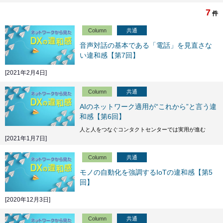
7
件
Column
共通
音声対話の基本である「電話」を見直さな
い違和感【第7回】
[2021年2月4日]
Column
共通
AIのネットワーク適用が“これから”と言う違
和感【第6回】
人と人をつなぐコンタクトセンターでは実用が進む
[2021年1月7日]
Column
共通
モノの自動化を強調するIoTの違和感【第5
回】
[2020年12月3日]
Column
共通