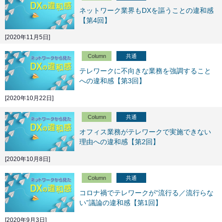
ネットワーク業界もDXを謳うことの違和感
【第4回】
[2020年11月5日]
Column
共通
テレワークに不向きな業務を強調すること
への違和感【第3回】
[2020年10月22日]
Column
共通
オフィス業務がテレワークで実施できない
理由への違和感【第2回】
[2020年10月8日]
Column
共通
コロナ禍でテレワークが“流行る／流行らな
い”議論の違和感【第1回】
[2020年9月3日]