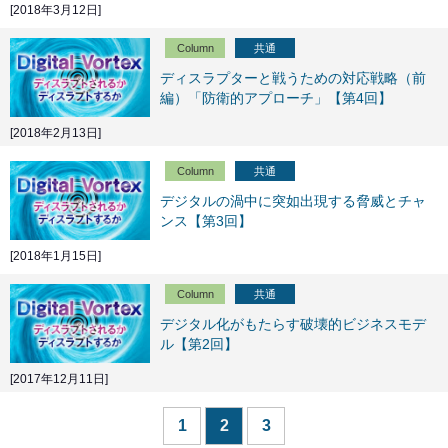
[2018年3月12日]
Column
共通
ディスラプターと戦うための対応戦略（前
編）「防衛的アプローチ」【第4回】
[2018年2月13日]
Column
共通
デジタルの渦中に突如出現する脅威とチャ
ンス【第3回】
[2018年1月15日]
Column
共通
デジタル化がもたらす破壊的ビジネスモデ
ル【第2回】
[2017年12月11日]
1
2
3