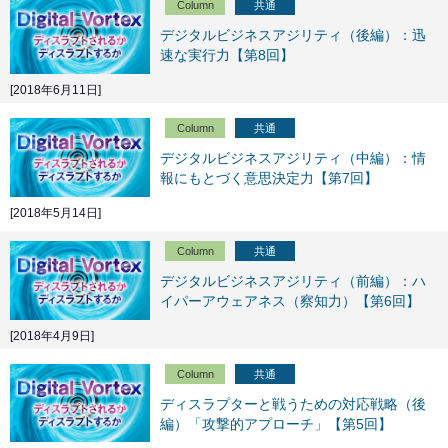
Column
共通
デジタルビジネスアジリティ（後編）：迅
速な実行力【第8回】
[2018年6月11日]
Column
共通
デジタルビジネスアジリティ（中編）：情
報にもとづく意思決定力【第7回】
[2018年5月14日]
Column
共通
デジタルビジネスアジリティ（前編）：ハ
イパーアウェアネス（察知力）【第6回】
[2018年4月9日]
Column
共通
ディスラプターと戦うための対応戦略（後
編）「攻撃的アプローチ」【第5回】