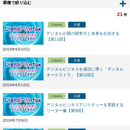
業種で絞り込む
21
件
Column
共通
デジタルが国の競争力と未来を左右する
【第11回】
[2018年9月10日]
Column
共通
デジタルビジネスを成功に導く「デジタル
オーケストラ」【第10回】
[2018年8月13日]
Column
共通
デジタルビジネスアジリティーを実践する
リーダー像【第9回】
[2018年7月9日]