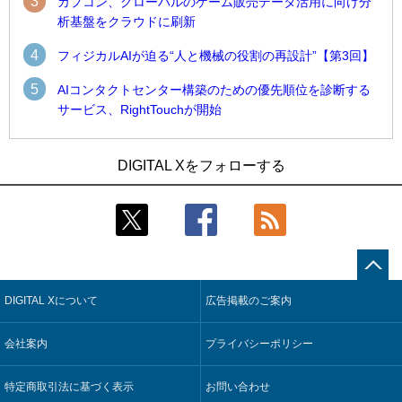
3
カプコン、グローバルのゲーム販売データ活用に向け分
析基盤をクラウドに刷新
4
フィジカルAIが迫る“人と機械の役割の再設計”【第3回】
5
AIコンタクトセンター構築のための優先順位を診断する
サービス、RightTouchが開始
1
1
近大病院と中外製薬、治験参加者組み入れに電子カルテとAI
古河電工、全社データの横断利用に向け仮想化技術を使う統
DIGITAL Xをフォローする
技術を使う抽出方法の研究開始
合基盤を本格稼働
2
2
Umios、消費者起点の販売計画策定に向けたAIシステムを本格
鹿島建設、鋼管柱へのコンクリート充填時の異常を検出する
稼働
AIを遠隔監視システムに実装
3
3
コスモ石油、製油所の設備点検への四足歩行ロボット利用を
近大病院と中外製薬、治験参加者組み入れに電子カルテとAI
検証
技術を使う抽出方法の研究開始
DIGITAL Xについて
広告掲載のご案内
4
4
【COMPUTEX 2026：Arm編】チップ自社製造で鍵を握る台
そもそも今の仕事はAIエージェントを求めているのか【第25
湾サプライチェーン、英Armが連携を強調
回】
会社案内
プライバシーポリシー
5
5
フィジカルAIが迫る“人と機械の役割の再設計”【第3回】
製造業の現場の暗黙知を組織横断で活用するためのナレッジ
管理基盤、LIGHTzが提供
特定商取引法に基づく表示
お問い合わせ