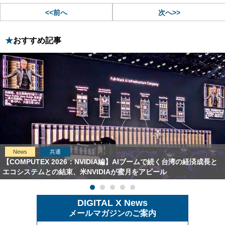
<<前へ
次へ>>
おすすめ記事
News
共通
【COMPUTEX 2026：NVIDIA編】AIブームで続く台湾の経済成長と
エコシステムとの結束、米NVIDIAが蜜月をアピール
DIGITAL X News
メールマガジン
ご案内
の