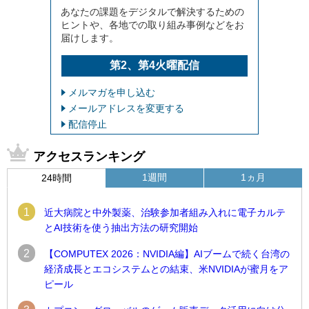
あなたの課題をデジタルで解決するための
ヒントや、各地での取り組み事例などをお
届けします。
第2、第4火曜配信
メルマガを申し込む
メールアドレスを変更する
配信停止
アクセスランキング
1週間
1ヵ月
24時間
1
近大病院と中外製薬、治験参加者組み入れに電子カルテ
とAI技術を使う抽出方法の研究開始
2
【COMPUTEX 2026：NVIDIA編】AIブームで続く台湾の
経済成長とエコシステムとの結束、米NVIDIAが蜜月をア
ピール