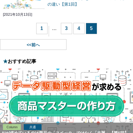
の違い【第1回】
[2021年10月13日]
1
…
3
4
5
<<前へ
おすすめ記事
Column
共通
AIが求めているのは商品の「スペック」ではなく「文脈」【第6回】