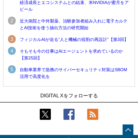
経済成長とエコシステムとの結束、米NVIDIAが蜜月をア
ピール
2
近大病院と中外製薬、治験参加者組み入れに電子カルテ
とAI技術を使う抽出方法の研究開始
3
フィジカルAIが迫る“人と機械の役割の再設計”【第3回】
4
そもそも今の仕事はAIエージェントを求めているのか
【第25回】
5
自動車業界で急務のサイバーセキュリティ対策はSBOM
活用で高度化を
1
1
近大病院と中外製薬、治験参加者組み入れに電子カルテとAI
古河電工、全社データの横断利用に向け仮想化技術を使う統
DIGITAL Xをフォローする
技術を使う抽出方法の研究開始
合基盤を本格稼働
2
2
Umios、消費者起点の販売計画策定に向けたAIシステムを本格
鹿島建設、鋼管柱へのコンクリート充填時の異常を検出する
稼働
AIを遠隔監視システムに実装
3
3
【COMPUTEX 2026：Arm編】チップ自社製造で鍵を握る台
近大病院と中外製薬、治験参加者組み入れに電子カルテとAI
湾サプライチェーン、英Armが連携を強調
技術を使う抽出方法の研究開始