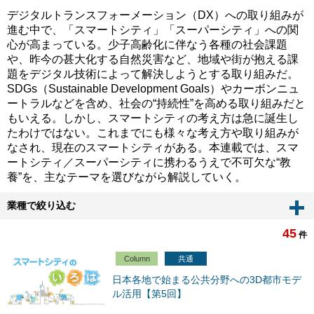
デジタルトランスフォーメーション（DX）への取り組みが
進む中で、「スマートシティ」「スーパーシティ」への関
心が高まっている。少子高齢化に伴なう各種の社会課題
や、昨今の甚大化する自然災害など、地域や街が抱える課
題をデジタル技術によって解決しようとする取り組みだ。
SDGs（Sustainable Development Goals）やカーボンニュ
ートラルなどを含め、社会の“持続性”を高める取り組みだと
もいえる。しかし、スマートシティの考え方は急に誕生し
たわけではない。これまでにも様々な考え方や取り組みが
なされ、現在のスマートシティがある。本連載では、スマ
ートシティ／スーパーシティに携わるうえで不可欠な“教
養”を、主なテーマを選びながら解説していく。
業種で絞り込む
45
件
Column
共通
日本各地で始まる公共分野への3D都市モデ
ル活用【第5回】