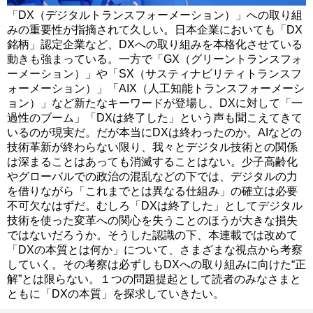
「DX（デジタルトランスフォーメーション）」への取り組
みの重要性が指摘されて久しい。日本企業においても「DX
銘柄」認定企業など、DXへの取り組みを本格化させている
動きも強まっている。一方で「GX（グリーントランスフォ
ーメーション）」や「SX（サスティナビリティトランスフ
ォーメーション）」「AIX（人工知能トランスフォーメーシ
ョン）」など新たなキーワードが登場し、DXに対して「一
過性のブーム」「DXは終了した」という声も聞こえてきて
いるのが現実だ。だが本当にDXは終わったのか。AIなどの
技術革新が終わらない限り、我々とデジタル技術との関係
は深まることはあっても消滅することはない。少子高齢化
やグローバルでの政治の混乱などの下では、デジタルの力
を借りながら「これまでとは異なる仕組み」の確立は必要
不可欠なはずだ。むしろ「DXは終了した」としてデジタル
技術を使った変革への関心を失うことのほうが大きな損失
ではないだろうか。そうした認識の下、本連載では改めて
「DXの本質とは何か」について、さまざまな視点から考察
していく。その考察は必ずしもDXへの取り組みに向けた“正
解”とは限らない。１つの問題提起として読者のみなさまと
ともに「DXの本質」を探求していきたい。