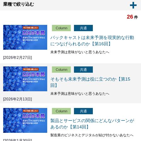
業種で絞り込む
26
件
Column
共通
バックキャストは未来予測を現実的な行動
につなげられるのか【第16回】
未来予測は意味がないと思うあなたへ
[2026年2月27日]
Column
共通
そもそも未来予測は役に立つのか【第15
回】
未来予測は意味がないと思うあなたへ
[2026年2月13日]
Column
共通
製品とサービスの関係にどんなパターンが
あるのか【第14回】
製造業のビジネスとデジタルが結び付かないあなたへ
[2026年1月30日]