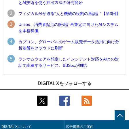
とAI技術を使う抽出方法の研究開始
2
フィジカルAIが迫る“人と機械の役割の再設計”【第3回】
3
Umios、消費者起点の販売計画策定に向けたAIシステム
を本格稼働
4
カプコン、グローバルのゲーム販売データ活用に向け分
析基盤をクラウドに刷新
5
ランサムウェアを想定したインシデント対応をAIとの対
話で訓練するサービス、BBSecが開始
1
1
Umios、消費者起点の販売計画策定に向けたAIシステムを本格
古河電工、全社データの横断利用に向け仮想化技術を使う統
DIGITAL Xをフォローする
稼働
合基盤を本格稼働
2
2
近大病院と中外製薬、治験参加者組み入れに電子カルテとAI
鹿島建設、鋼管柱へのコンクリート充填時の異常を検出する
技術を使う抽出方法の研究開始
AIを遠隔監視システムに実装
3
3
コスモ石油、製油所の設備点検への四足歩行ロボット利用を
そもそも今の仕事はAIエージェントを求めているのか【第25
検証
回】
DIGITAL Xについて
広告掲載のご案内