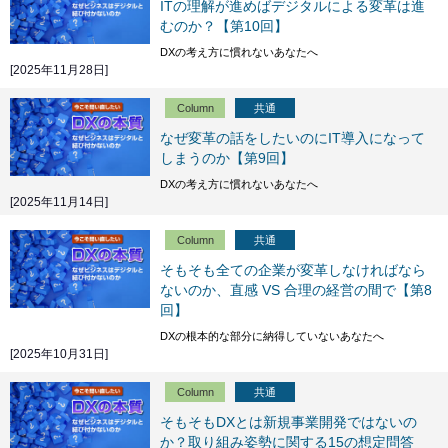
ITの理解が進めばデジタルによる変革は進
むのか？【第10回】
DXの考え方に慣れないあなたへ
[2025年11月28日]
Column
共通
なぜ変革の話をしたいのにIT導入になって
しまうのか【第9回】
DXの考え方に慣れないあなたへ
[2025年11月14日]
Column
共通
そもそも全ての企業が変革しなければなら
ないのか、直感 VS 合理の経営の間で【第8
回】
DXの根本的な部分に納得していないあなたへ
[2025年10月31日]
Column
共通
そもそもDXとは新規事業開発ではないの
か？取り組み姿勢に関する15の想定問答