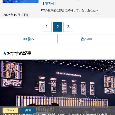
【第7回】
DXの根本的な部分に納得していないあなたへ
[2025年10月17日]
1
2
3
<<前へ
次へ>>
おすすめ記事
News
共通