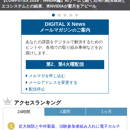
【COMPUTEX 2026：NVIDIA編】AIブームで続く台湾の経済成長と
エコシステムとの結束、米NVIDIAが蜜月をアピール
DIGITAL X News
メールマガジン
ご案内
の
あなたの課題をデジタルで解決するための
ヒントや、各地での取り組み事例などをお
届けします。
第2、第4火曜配信
メルマガを申し込む
メールアドレスを変更する
配信停止
アクセスランキング
1週間
1ヵ月
24時間
1
近大病院と中外製薬、治験参加者組み入れに電子カルテ